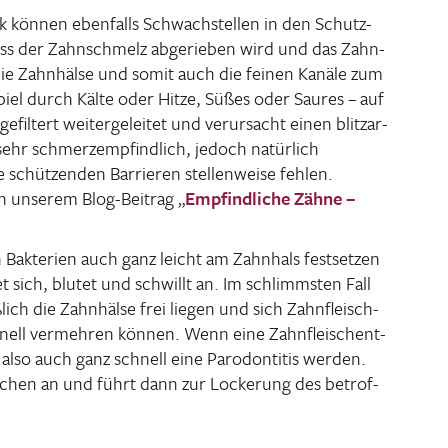
ck können eben­falls Schwach­stellen in den Schutz­
ass der Zahn­schmelz abge­rieben wird und das Zahn­
 die Zahn­hälse und somit auch die feinen Kanäle zum
spiel durch Kälte oder Hitze, Süßes oder Saures – auf
­fil­tert weiter­ge­leitet und verur­sacht einen blitz­ar­
ehr schmerz­emp­find­lich, jedoch natür­lich
ie schüt­zenden Barrieren stel­len­weise fehlen.
in unserem Blog-Beitrag „
Empfind­liche Zähne –
 Bakte­rien auch ganz leicht am Zahn­hals fest­setzen
t sich, blutet und schwillt an. Im schlimmsten Fall
ich die Zahn­hälse frei liegen und sich Zahn­fleisch­
hnell vermehren können. Wenn eine Zahn­fleisch­ent­
 also auch ganz schnell eine Parodon­titis werden.
nochen an und führt dann zur Locke­rung des betrof­