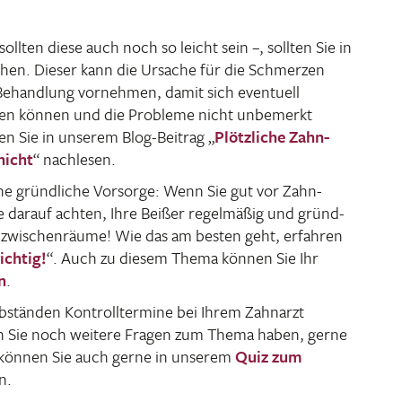
ten diese auch noch so leicht sein –, sollten Sie in
­chen. Dieser kann die Ursache für die Schmerzen
e Behand­lung vornehmen, damit sich even­tuell
iten können und die Probleme nicht unbe­merkt
 Sie in unserem Blog-Beitrag „
Plötz­liche Zahn­
nicht
“ nach­lesen.
eine gründ­liche Vorsorge: Wenn Sie gut vor Zahn­
e darauf achten, Ihre Beißer regel­mäßig und gründ­
n­zwi­schen­räume! Wie das am besten geht, erfahren
ichtig!
“. Auch zu diesem Thema können Sie Ihr
n
.
Abständen Kontroll­ter­mine bei Ihrem Zahn­arzt
nn Sie noch weitere Fragen zum Thema haben, gerne
 können Sie auch gerne in unserem
Quiz zum
n.