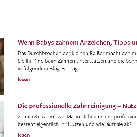
Wenn Babys zahnen: Anzeichen, Tipps u
Das Durch­bre­chen der kleinen Beißer macht den m
Sie Ihr Kind beim Zahnen unter­stützen und die Sch
in folgendem Blog-Beitrag.
lesen
Die professionelle Zahnreinigung – Nut
Zahn­ärzte raten zwei Mal im Jahr zu einer profes­sio
besteht eigent­lich ihr Nutzen und wie läuft sie ab?
lesen