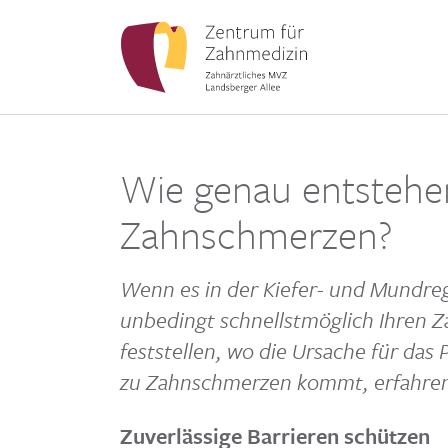
Wie genau entstehen
Zahnschmerzen?
Wenn es in der Kiefer- und Mund­re­g
unbe­dingt schnellst­mög­lich Ihren 
fest­stellen, wo die Ursache für das 
zu Zahn­schmerzen kommt, erfahren 
Zuverlässige Barrieren schützen