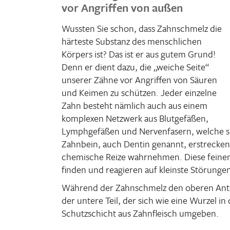
vor Angriffen von außen
Wussten Sie schon, dass Zahn­schmelz die
härteste Substanz des mensch­li­chen
Körpers ist? Das ist er aus gutem Grund!
Denn er dient dazu, die „weiche Seite“
unserer Zähne vor Angriffen von Säuren
und Keimen zu schützen. Jeder einzelne
Zahn besteht nämlich auch aus einem
komplexen Netz­werk aus Blut­ge­fäßen,
Lymph­ge­fäßen und Nerven­fa­sern, welche s
Zahn­bein, auch Dentin genannt, erstre­cke
chemi­sche Reize wahr­nehmen. Diese feinen
finden und reagieren auf kleinste Störung
Während der Zahn­schmelz den oberen Anteil
der untere Teil, der sich wie eine Wurzel in 
Schutz­schicht aus Zahn­fleisch umgeben.