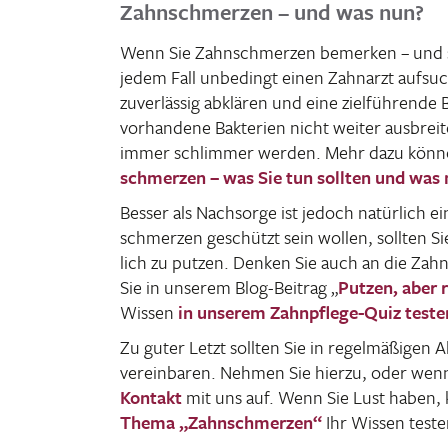
Zahnschmerzen – und was nun?
Wenn Sie Zahn­schmerzen bemerken – und soll
jedem Fall unbe­dingt einen Zahn­arzt aufsu
zuver­lässig abklären und eine ziel­füh­rend
vorhan­dene Bakte­rien nicht weiter ausbre
immer schlimmer werden. Mehr dazu können
schmerzen – was Sie tun sollten und was 
Besser als Nach­sorge ist jedoch natür­lich 
schmerzen geschützt sein wollen, sollten Si
lich zu putzen. Denken Sie auch an die Zah
Sie in unserem Blog-Beitrag „
Putzen, aber r
Wissen
in unserem Zahn­pflege-Quiz teste
Zu guter Letzt sollten Sie in regel­mä­ßigen 
verein­baren. Nehmen Sie hierzu, oder we
Kontakt
mit uns auf. Wenn Sie Lust haben,
Thema „Zahn­schmerzen“
Ihr Wissen teste