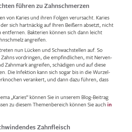
ichten führen zu Zahnschmerzen
n von Karies und ihren Folgen verur­sacht. Karies
 der sich hart­nä­ckig auf Ihren Beißern absetzt, nicht
 entfernen. Bakte­rien können sich dann leicht
hn­schmelz angreifen.
ht treten nun Lücken und Schwach­stellen auf. So
 Zahns vordringen, die empfind­li­chen, mit Nerven­
nd Zahn­mark angreifen, schä­digen und auf diese
. Die Infek­tion kann sich sogar bis in die Wurzel­
r­kno­chen veran­kert, und dann dazu führen, dass
Thema „Karies“ können Sie in unserem Blog-Beitrag
Wissen zu diesem Themen­be­reich können Sie auch
in
chwindendes Zahnfleisch