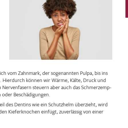
ich vom Zahn­mark, der soge­nannten Pulpa, bis ins
n. Hier­durch können wir Wärme, Kälte, Druck und
 Nerven­fa­sern steuern aber auch das Schmerz­emp­
en oder Beschädigungen.
 des Dentins wie ein Schutz­helm über­zieht, wird
den Kiefer­kno­chen einfügt, zuver­lässig von einer