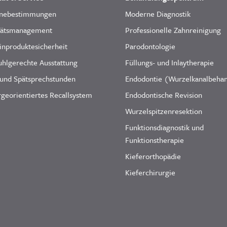
nebestimmungen
Moderne Diagnostik
tätsmanagement
Professionelle Zahnreinigung
inproduktesicherheit
Parodontologie
uhlgerechte Ausstattung
Füllungs- und Inlaytherapie
 und Spätsprechstunden
Endodontie (Wurzelkanalbeha
georientiertes Recallsystem
Endodontische Revision
Wurzelspitzenresektion
Funktionsdiagnostik und
Funktionstherapie
Kieferorthopädie
Kieferchirurgie