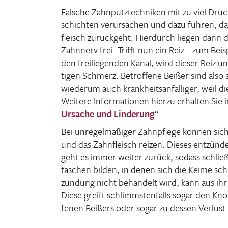
Falsche Zahn­putz­tech­niken mit zu viel Dru
schichten verur­sa­chen und dazu führen, d
fleisch zurück­geht. Hier­durch liegen dann
Zahn­nerv frei. Trifft nun ein Reiz – zum Bei
den frei­lie­genden Kanal, wird dieser Reiz unge
tigen Schmerz. Betrof­fene Beißer sind also s
wiederum auch krank­heits­an­fäl­liger, weil d
Weitere Infor­ma­tionen hierzu erhalten Sie 
Ursache und Linde­rung
“.
Bei unre­gel­mä­ßiger Zahn­pflege können sich
und das Zahn­fleisch reizen. Dieses entzünde
geht es immer weiter zurück, sodass schließ­l
ta­schen bilden, in denen sich die Keime sc
zün­dung nicht behan­delt wird, kann aus ihr
Diese greift schlimms­ten­falls sogar den K
fenen Beißers oder sogar zu dessen Verlust.