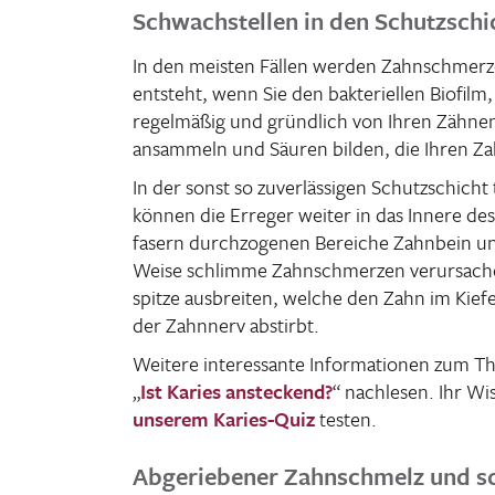
Schwachstellen in den Schutzsch
In den meisten Fällen werden Zahn­schmerze
entsteht, wenn Sie den bakte­ri­ellen Biofilm,
regel­mäßig und gründ­lich von Ihren Zähnen
ansam­meln und Säuren bilden, die Ihren Za
In der sonst so zuver­läs­sigen Schutz­schic
können die Erreger weiter in das Innere des
fa­sern durch­zo­genen Bereiche Zahn­bein u
Weise schlimme Zahn­schmerzen verur­sa­chen
spitze ausbreiten, welche den Zahn im Kiefe
der Zahn­nerv abstirbt.
Weitere inter­es­sante Infor­ma­tionen zum 
„
Ist Karies anste­ckend?
“ nach­lesen. Ihr 
unserem Karies-Quiz
testen.
Abgeriebener Zahnschmelz und s