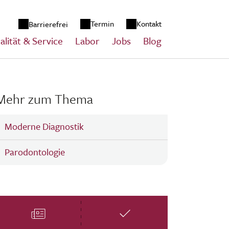
zum Inhalt springen
Termin
Kontakt
Barrierefrei
alität & Service
Labor
Jobs
Blog
Mehr zum Thema
Moderne Diagnostik
Parodontologie