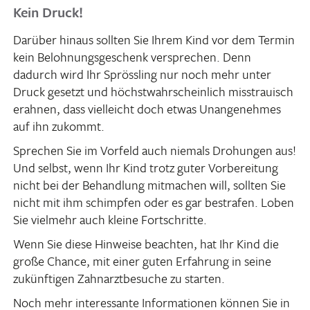
Kein Druck!
Darüber hinaus sollten Sie Ihrem Kind vor dem Termin
kein Beloh­nungs­ge­schenk verspre­chen. Denn
dadurch wird Ihr Spröss­ling nur noch mehr unter
Druck gesetzt und höchst­wahr­schein­lich miss­trau­isch
erahnen, dass viel­leicht doch etwas Unan­ge­nehmes
auf ihn zukommt.
Spre­chen Sie im Vorfeld auch niemals Drohungen aus!
Und selbst, wenn Ihr Kind trotz guter Vorbe­rei­tung
nicht bei der Behand­lung mitma­chen will, sollten Sie
nicht mit ihm schimpfen oder es gar bestrafen. Loben
Sie viel­mehr auch kleine Fortschritte.
Wenn Sie diese Hinweise beachten, hat Ihr Kind die
große Chance, mit einer guten Erfah­rung in seine
zukünf­tigen Zahn­arzt­be­suche zu starten.
Noch mehr inter­es­sante Infor­ma­tionen können Sie in