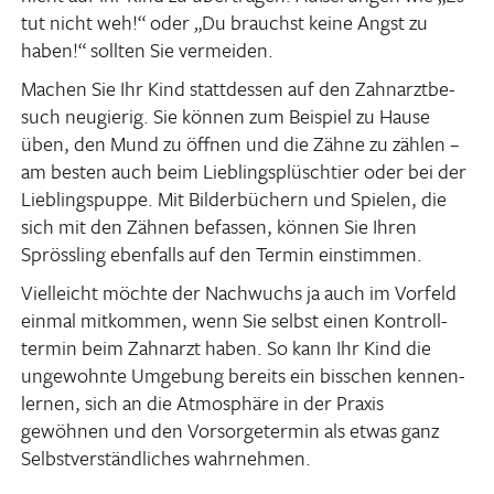
tut nicht weh!“ oder „Du brauchst keine Angst zu
haben!“ sollten Sie vermeiden.
Machen Sie Ihr Kind statt­dessen auf den Zahn­arzt­be­
such neugierig. Sie können zum Beispiel zu Hause
üben, den Mund zu öffnen und die Zähne zu zählen –
am besten auch beim Lieb­lings­plüsch­tier oder bei der
Lieb­lings­puppe. Mit Bilder­bü­chern und Spielen, die
sich mit den Zähnen befassen, können Sie Ihren
Spröss­ling eben­falls auf den Termin einstimmen.
Viel­leicht möchte der Nach­wuchs ja auch im Vorfeld
einmal mitkommen, wenn Sie selbst einen Kontroll­
termin beim Zahn­arzt haben. So kann Ihr Kind die
unge­wohnte Umge­bung bereits ein biss­chen kennen­
lernen, sich an die Atmo­sphäre in der Praxis
gewöhnen und den Vorsor­ge­termin als etwas ganz
Selbst­ver­ständ­li­ches wahrnehmen.