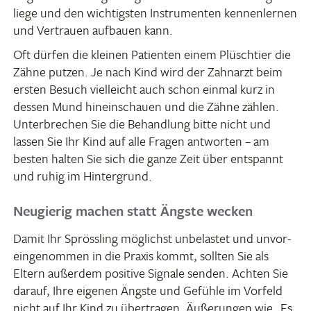
liege und den wich­tigsten Instru­menten kennen­lernen
und Vertrauen aufbauen kann.
Oft dürfen die kleinen Pati­enten einem Plüsch­tier die
Zähne putzen. Je nach Kind wird der Zahn­arzt beim
ersten Besuch viel­leicht auch schon einmal kurz in
dessen Mund hinein­schauen und die Zähne zählen.
Unter­bre­chen Sie die Behand­lung bitte nicht und
lassen Sie Ihr Kind auf alle Fragen antworten – am
besten halten Sie sich die ganze Zeit über entspannt
und ruhig im Hintergrund.
Neugierig machen statt Ängste wecken
Damit Ihr Spröss­ling möglichst unbe­lastet und unvor­
ein­ge­nommen in die Praxis kommt, sollten Sie als
Eltern außerdem posi­tive Signale senden. Achten Sie
darauf, Ihre eigenen Ängste und Gefühle im Vorfeld
nicht auf Ihr Kind zu über­tragen. Äuße­rungen wie „Es