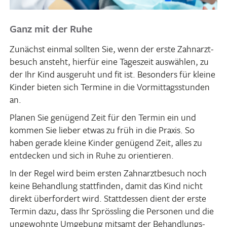
Ganz mit der Ruhe
Zunächst einmal sollten Sie, wenn der erste Zahn­arzt­
be­such ansteht, hierfür eine Tages­zeit auswählen, zu
der Ihr Kind ausge­ruht und fit ist. Beson­ders für kleine
Kinder bieten sich Termine in die Vormit­tags­stunden
an.
Planen Sie genü­gend Zeit für den Termin ein und
kommen Sie lieber etwas zu früh in die Praxis. So
haben gerade kleine Kinder genü­gend Zeit, alles zu
entde­cken und sich in Ruhe zu orientieren.
In der Regel wird beim ersten Zahn­arzt­be­such noch
keine Behand­lung statt­finden, damit das Kind nicht
direkt über­for­dert wird. Statt­dessen dient der erste
Termin dazu, dass Ihr Spröss­ling die Personen und die
unge­wohnte Umge­bung mitsamt der Behand­lungs­