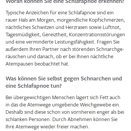
Woran können Sie eine Schlafapnoe erkennen?
Typi­sche Anzei­chen für eine Schlaf­apnoe sind ein
rauer Hals am Morgen, morgend­liche Kopf­schmerzen,
nächt­li­ches Schwitzen und Herz­rasen sowie Luftnot,
Tages­mü­dig­keit, Gereizt­heit, Konzen­tra­ti­ons­stö­rungen
und eine vermin­derte Leis­tungs­fä­hig­keit. Fragen Sie
außerdem Ihren Partner nach störenden Schnarch­ge­
räu­schen und danach, ob er bei Ihnen nächt­liche
Atem­pausen beob­achtet hat.
Was können Sie selbst gegen Schnarchen und
eine Schlafapnoe tun?
Bei über­ge­wich­tigen Menschen lagert sich Fett auch
in das die Atem­wege umge­bende Weich­ge­webe ein.
Deshalb sind diese schon von vorn­herein enger als bei
schlanken Personen. Durch Abnehmen können Sie
Ihre Atem­wege wieder freier machen.