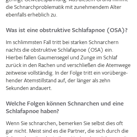
die Schnarch­pro­ble­matik mit zuneh­mendem Alter
eben­falls erheb­lich zu.
Was ist eine obstruktive Schlafapnoe (OSA)?
Im schlimmsten Fall tritt bei starken Schnar­chern
nachts die obstruk­tive Schlaf­apnoe (OSA) ein.
Hierbei fallen Gaumen­segel und Zunge im Schlaf
zurück in den Rachen und verschließen die Atem­wege
zeit­weise voll­ständig. In der Folge tritt ein vorüber­ge­
hender Atem­still­stand auf, der länger als zehn
Sekunden andauert.
Welche Folgen können Schnarchen und eine
Schlafapnoe haben?
Wenn Sie schnar­chen, bemerken Sie selbst dies oft
gar nicht. Meist sind es die Partner, die sich durch die