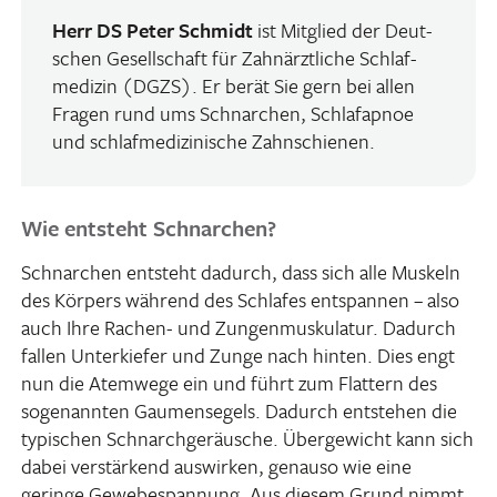
Herr DS Peter Schmidt
ist Mitglied der Deut­
schen Gesell­schaft für Zahn­ärzt­liche Schlaf­
me­dizin (DGZS). Er berät Sie gern bei allen
Fragen rund ums Schnar­chen, Schlaf­apnoe
und schlaf­me­di­zi­ni­sche Zahnschienen.
Wie entsteht Schnarchen?
Schnar­chen entsteht dadurch, dass sich alle Muskeln
des Körpers während des Schlafes entspannen – also
auch Ihre Rachen- und Zungen­mus­ku­latur. Dadurch
fallen Unter­kiefer und Zunge nach hinten. Dies engt
nun die Atem­wege ein und führt zum Flat­tern des
soge­nannten Gaumen­se­gels. Dadurch entstehen die
typi­schen Schnarch­ge­räu­sche. Über­ge­wicht kann sich
dabei verstär­kend auswirken, genauso wie eine
geringe Gewe­be­span­nung. Aus diesem Grund nimmt