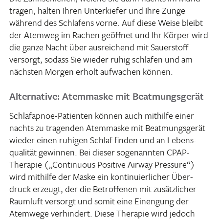
tragen, halten Ihren Unter­kiefer und Ihre Zunge
während des Schla­fens vorne. Auf diese Weise bleibt
der Atemweg im Rachen geöffnet und Ihr Körper wird
die ganze Nacht über ausrei­chend mit Sauer­stoff
versorgt, sodass Sie wieder ruhig schlafen und am
nächsten Morgen erholt aufwa­chen können.
Alternative: Atemmaske mit Beatmungsgerät
Schlaf­apnoe-Pati­enten können auch mithilfe einer
nachts zu tragenden Atem­maske mit Beatmungs­gerät
wieder einen ruhigen Schlaf finden und an Lebens­
qua­lität gewinnen. Bei dieser soge­nannten CPAP-
Therapie („Conti­nuous Posi­tive Airway Pres­sure“)
wird mithilfe der Maske ein konti­nu­ier­li­cher Über­
druck erzeugt, der die Betrof­fenen mit zusätz­li­cher
Raum­luft versorgt und somit eine Einengung der
Atem­wege verhin­dert. Diese Therapie wird jedoch