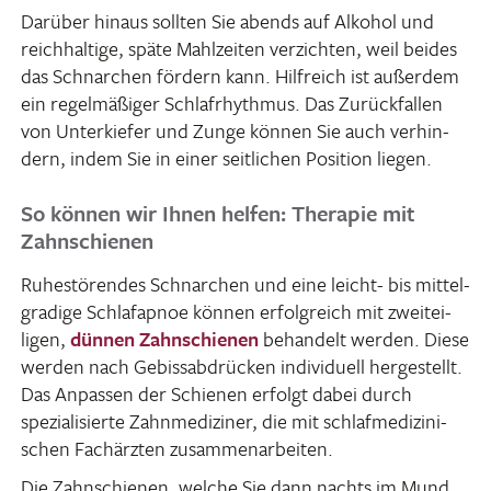
Darüber hinaus sollten Sie abends auf Alkohol und
reich­hal­tige, späte Mahl­zeiten verzichten, weil beides
das Schnar­chen fördern kann. Hilf­reich ist außerdem
ein regel­mä­ßiger Schlaf­rhythmus. Das Zurück­fallen
von Unter­kiefer und Zunge können Sie auch verhin­
dern, indem Sie in einer seit­li­chen Posi­tion liegen.
So können wir Ihnen helfen: Therapie mit
Zahnschienen
Ruhe­stö­rendes Schnar­chen und eine leicht- bis mittel­
gra­dige Schlaf­apnoe können erfolg­reich mit zwei­tei­
ligen,
dünnen Zahn­schienen
behan­delt werden. Diese
werden nach Gebiss­ab­drü­cken indi­vi­duell herge­stellt.
Das Anpassen der Schienen erfolgt dabei durch
spezia­li­sierte Zahn­me­di­ziner, die mit schlaf­me­di­zi­ni­
schen Fach­ärzten zusammenarbeiten.
Die Zahn­schienen, welche Sie dann nachts im Mund