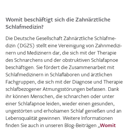
Womit beschäftigt sich die Zahnärztliche
Schlafmedizin?
Die Deut­sche Gesell­schaft Zahn­ärzt­liche Schlaf­me­
dizin (DGZS) stellt eine Verei­ni­gung von Zahn­me­di­zi­
nern und Medi­zi­nern dar, die sich mit der Therapie
des Schnar­chens und der obstruk­tiven Schlaf­apnoe
beschäf­tigen. Sie fördert die Zusam­men­ar­beit mit
Schlaf­me­di­zi­nern in Schlaf­la­boren und ärzt­li­chen
Fach­gruppen, die sich mit der Diagnose und Therapie
schlaf­be­zo­gener Atmungs­stö­rungen befassen. Dank
ihr können Menschen, die schnar­chen oder unter
einer Schlaf­apnoe leiden, wieder einen gesunden,
unge­störten und erhol­samen Schlaf genießen und an
Lebens­qua­lität gewinnen. Weitere Infor­ma­tionen
finden Sie auch in unseren Blog-Beiträgen „
Womit