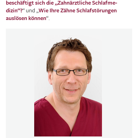
beschäf­tigt sich die „Zahn­ärzt­liche Schlaf­me­
dizin“?
“ und „
Wie Ihre Zähne Schlaf­stö­rungen
auslösen können
“.