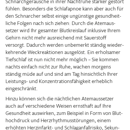
Schnarch­ge­räu­sche in ihrer Nacht­ruhe stärker gestört
fühlen. Beson­ders die Schlaf­apnoe kann aber auch für
den Schnar­cher selbst einige ungüns­tige gesund­heit­
liche Folgen nach sich ziehen: Durch die Atem­aus­
setzer wird Ihr gesamter Blut­kreis­lauf inklu­sive Ihrem
Gehirn nicht mehr ausrei­chend mit Sauer­stoff
versorgt. Dadurch werden unbe­merkt ständig wieder­
keh­rende Weck­re­ak­tionen ausge­löst. Ein erhol­samer
Tief­schlaf ist nun nicht mehr möglich – Sie kommen
nachts einfach nicht zur Ruhe, wachen morgens
ständig müde auf und sind am Tag hinsicht­lich Ihrer
Leis­tungs- und Konzen­tra­ti­ons­fä­hig­keit erheb­lich
eingeschränkt.
Hinzu können sich die nächt­li­chen Atem­aus­setzer
auch auf verschie­dene Weisen ernst­haft auf Ihre
Gesund­heit auswirken, zum Beispiel in Form von Blut­
hoch­druck und Herz­rhyth­mus­stö­rungen, einem
erhöhten Herz­in­farkt- und Schlag­an­fall­ri­siko, Sekun­