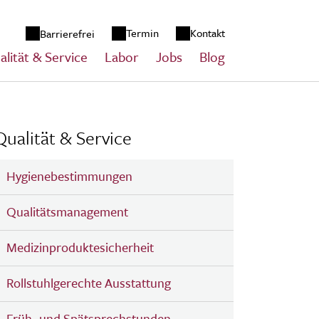
zum Inhalt springen
Termin
Kontakt
Barrierefrei
alität & Service
Labor
Jobs
Blog
Qualität & Service
Hygienebestimmungen
Qualitätsmanagement
Medizinproduktesicherheit
Rollstuhlgerechte Ausstattung
Früh- und Spätsprechstunden