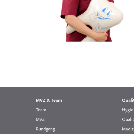
MVZ & Team
Quali
Team
Hygie
MVZ
Quali
Rundgang
Mediz