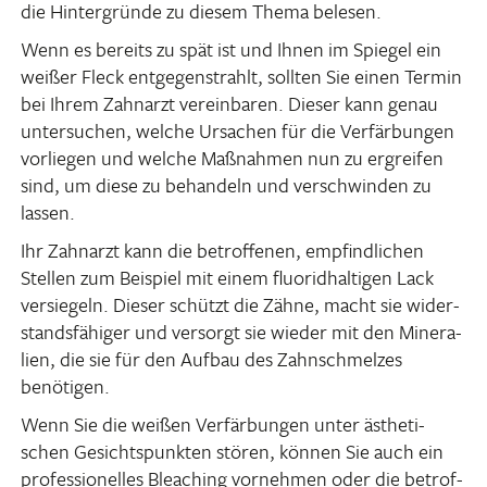
die Hinter­gründe zu diesem Thema belesen.
Wenn es bereits zu spät ist und Ihnen im Spiegel ein
weißer Fleck entge­gen­strahlt, sollten Sie einen Termin
bei Ihrem Zahn­arzt verein­baren. Dieser kann genau
unter­su­chen, welche Ursa­chen für die Verfär­bungen
vorliegen und welche Maßnahmen nun zu ergreifen
sind, um diese zu behan­deln und verschwinden zu
lassen.
Ihr Zahn­arzt kann die betrof­fenen, empfind­li­chen
Stellen zum Beispiel mit einem fluo­rid­hal­tigen Lack
versie­geln. Dieser schützt die Zähne, macht sie wider­
stands­fä­higer und versorgt sie wieder mit den Mine­ra­
lien, die sie für den Aufbau des Zahn­schmelzes
benötigen.
Wenn Sie die weißen Verfär­bungen unter ästhe­ti­
schen Gesichts­punkten stören, können Sie auch ein
profes­sio­nelles Blea­ching vornehmen oder die betrof­