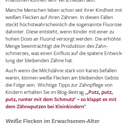
Manche Menschen leben schon seit ihrer Kind­heit mit
weißen Flecken auf ihren Zähnen. In diesen Fällen
steckt höchst­wahr­schein­lich die soge­nannte Fluo­rose
dahinter. Diese entsteht, wenn Kinder mit einer zu
hohen Dosis an Fluorid versorgt werden. Die erhöhte
Menge beein­träch­tigt die Produk­tion des Zahn­
schmerzes, was einen Einfluss auf die spätere Entwick­
lung der blei­benden Zähne hat.
Auch wenn die Milch­zähne stark von Karies befallen
waren, können weiße Flecken am blei­benden Gebiss
die Folge sein. Wich­tige Tipps zur Zahn­pflege von
Kindern erhalten Sie im Blog-Beitrag „
‚Putz, putz,
putz, runter mit dem Schmutz‘ – so klappt es mit
dem Zähne­putzen bei Klein­kin­dern
“.
Weiße Flecken im Erwachsenen-Alter