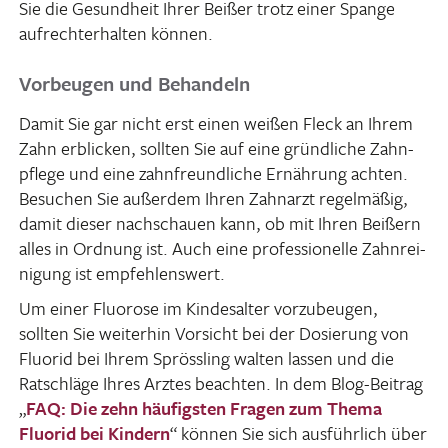
Sie die Gesund­heit Ihrer Beißer trotz einer Spange
aufrecht­erhalten können.
Vorbeugen und Behandeln
Damit Sie gar nicht erst einen weißen Fleck an Ihrem
Zahn erbli­cken, sollten Sie auf eine gründ­liche Zahn­
pflege und eine zahn­freund­liche Ernäh­rung achten.
Besu­chen Sie außerdem Ihren Zahn­arzt regel­mäßig,
damit dieser nach­schauen kann, ob mit Ihren Beißern
alles in Ordnung ist. Auch eine profes­sio­nelle Zahn­rei­
ni­gung ist empfehlenswert.
Um einer Fluo­rose im Kindes­alter vorzu­beugen,
sollten Sie weiterhin Vorsicht bei der Dosie­rung von
Fluorid bei Ihrem Spröss­ling walten lassen und die
Ratschläge Ihres Arztes beachten. In dem Blog-Beitrag
„
FAQ: Die zehn häufigsten Fragen zum Thema
Fluorid bei Kindern
“ können Sie sich ausführ­lich über