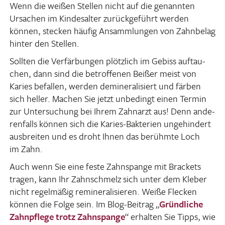
Wenn die weißen Stellen nicht auf die genannten
Ursa­chen im Kindes­alter zurück­ge­führt werden
können, stecken häufig Ansamm­lungen von Zahn­belag
hinter den Stellen.
Sollten die Verfär­bungen plötz­lich im Gebiss auftau­
chen, dann sind die betrof­fenen Beißer meist von
Karies befallen, werden demi­ne­ra­li­siert und färben
sich heller. Machen Sie jetzt unbe­dingt einen Termin
zur Unter­su­chung bei Ihrem Zahn­arzt aus! Denn ande­
ren­falls können sich die Karies-Bakte­rien unge­hin­dert
ausbreiten und es droht Ihnen das berühmte Loch
im Zahn.
Auch wenn Sie eine feste Zahn­spange mit Brackets
tragen, kann Ihr Zahn­schmelz sich unter dem Kleber
nicht regel­mäßig remi­ne­ra­li­sieren. Weiße Flecken
können die Folge sein. Im Blog-Beitrag „
Gründ­liche
Zahn­pflege trotz Zahn­spange
“ erhalten Sie Tipps, wie