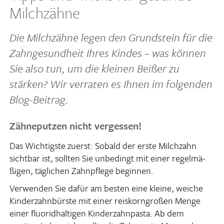
Milchzähne
Die Milch­zähne legen den Grund­stein für die
Zahn­ge­sund­heit Ihres Kindes – was können
Sie also tun, um die kleinen Beißer zu
stärken? Wir verraten es Ihnen im folgenden
Blog-Beitrag.
Zähneputzen nicht vergessen!
Das Wich­tigste zuerst: Sobald der erste Milch­zahn
sichtbar ist, sollten Sie unbe­dingt mit einer regel­mä­
ßigen, tägli­chen Zahn­pflege beginnen.
Verwenden Sie dafür am besten eine kleine, weiche
Kinder­zahn­bürste mit einer reis­korn­großen Menge
einer fluo­rid­hal­tigen Kinder­zahn­pasta. Ab dem