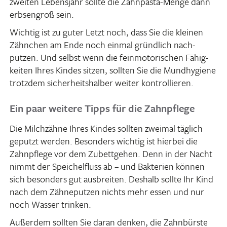
zweiten Lebens­jahr sollte die Zahn­pasta-Menge dann
erbsen­groß sein.
Wichtig ist zu guter Letzt noch, dass Sie die kleinen
Zähn­chen am Ende noch einmal gründ­lich nach­
putzen. Und selbst wenn die fein­mo­to­ri­schen Fähig­
keiten Ihres Kindes sitzen, sollten Sie die Mund­hy­giene
trotzdem sicher­heits­halber weiter kontrollieren.
Ein paar weitere Tipps für die Zahnpflege
Die Milch­zähne Ihres Kindes sollten zweimal täglich
geputzt werden. Beson­ders wichtig ist hierbei die
Zahn­pflege vor dem Zubett­gehen. Denn in der Nacht
nimmt der Spei­chel­fluss ab – und Bakte­rien können
sich beson­ders gut ausbreiten. Deshalb sollte Ihr Kind
nach dem Zähne­putzen nichts mehr essen und nur
noch Wasser trinken.
Außerdem sollten Sie daran denken, die Zahn­bürste