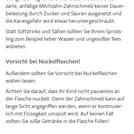
zarte, anfäl­lige Milch­zahn-Zahn­schmelz keiner Dauer­
be­las­tung durch Zucker und Säuren ausge­setzt und
die Kari­es­ge­fahr wird etwas heruntergeschraubt.
Statt Soft­drinks und Säften sollten Sie Ihrem Spröss­
ling zum Beispiel lieber Wasser und unge­süßte Tees
anbieten.
Vorsicht bei Nuckelflaschen!
Außerdem sollten Sie Vorsicht bei Nuck­el­fla­schen
walten lassen.
Achten Sie darauf, dass Ihr Kind nicht pausenlos an
der Flasche nuckelt. Denn der Zahn­schmelz kann auf
lange Sicht ange­griffen werden, wenn er konti­nu­ier­
lich mit Flüs­sig­keit umspült wird. Auf keinen Fall
sollten Sie süße Getränke in die Flasche füllen!