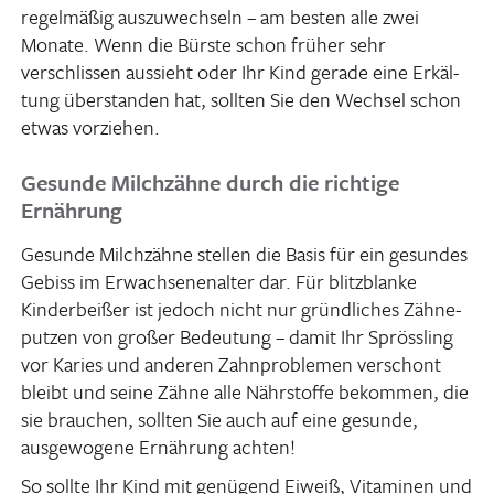
regel­mäßig auszu­wech­seln – am besten alle zwei
Monate. Wenn die Bürste schon früher sehr
verschlissen aussieht oder Ihr Kind gerade eine Erkäl­
tung über­standen hat, sollten Sie den Wechsel schon
etwas vorziehen.
Gesunde Milchzähne durch die richtige
Ernährung
Gesunde Milch­zähne stellen die Basis für ein gesundes
Gebiss im Erwach­se­nen­alter dar. Für blitz­blanke
Kinder­beißer ist jedoch nicht nur gründ­li­ches Zähne­
putzen von großer Bedeu­tung – damit Ihr Spröss­ling
vor Karies und anderen Zahn­pro­blemen verschont
bleibt und seine Zähne alle Nähr­stoffe bekommen, die
sie brau­chen, sollten Sie auch auf eine gesunde,
ausge­wo­gene Ernäh­rung achten!
So sollte Ihr Kind mit genü­gend Eiweiß, Vitaminen und