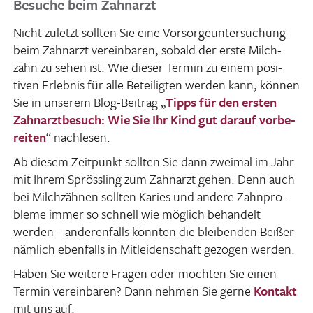
Besuche beim Zahnarzt
Nicht zuletzt sollten Sie eine Vorsor­ge­un­ter­su­chung
beim Zahn­arzt verein­baren, sobald der erste Milch­
zahn zu sehen ist. Wie dieser Termin zu einem posi­
tiven Erlebnis für alle Betei­ligten werden kann, können
Sie in unserem Blog-Beitrag „
Tipps für den ersten
Zahn­arzt­be­such: Wie Sie Ihr Kind gut darauf vorbe­
reiten
“ nach­lesen.
Ab diesem Zeit­punkt sollten Sie dann zweimal im Jahr
mit Ihrem Spröss­ling zum Zahn­arzt gehen. Denn auch
bei Milch­zähnen sollten Karies und andere Zahn­pro­
bleme immer so schnell wie möglich behan­delt
werden – ande­ren­falls könnten die blei­benden Beißer
nämlich eben­falls in Mitlei­den­schaft gezogen werden.
Haben Sie weitere Fragen oder möchten Sie einen
Termin verein­baren? Dann nehmen Sie gerne
Kontakt
mit uns auf.