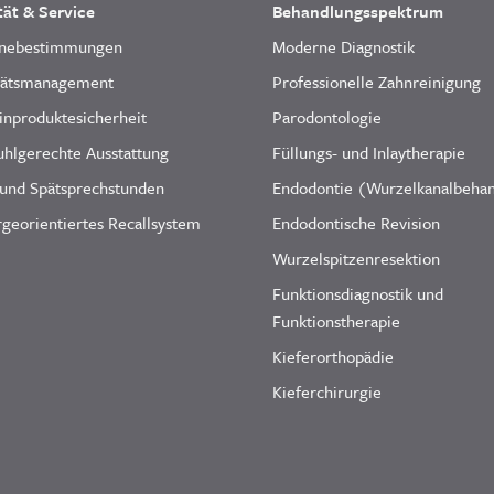
tät & Service
Behandlungsspektrum
nebestimmungen
Moderne Diagnostik
tätsmanagement
Professionelle Zahnreinigung
inproduktesicherheit
Parodontologie
uhlgerechte Ausstattung
Füllungs- und Inlaytherapie
 und Spätsprechstunden
Endodontie (Wurzelkanalbeha
georientiertes Recallsystem
Endodontische Revision
Wurzelspitzenresektion
Funktionsdiagnostik und
Funktionstherapie
Kieferorthopädie
Kieferchirurgie