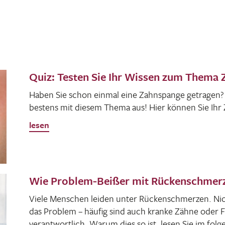
Quiz: Testen Sie Ihr Wissen zum Thema
Haben Sie schon einmal eine Zahn­spange getragen
bestens mit diesem Thema aus! Hier können Sie Ihr
lesen
Wie Problem-Beißer mit Rückenschme
Viele Menschen leiden unter Rücken­schmerzen. Nich
das Problem – häufig sind auch kranke Zähne oder Fe
verant­wort­lich. Warum dies so ist, lesen Sie im fol