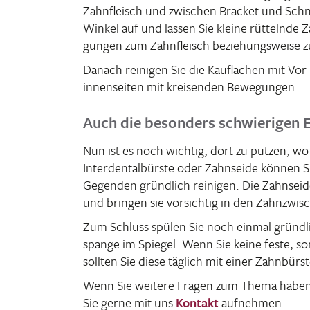
Zahn­fleisch und zwischen Bracket und Schne
Winkel auf und lassen Sie kleine rüttelnde 
gungen zum Zahn­fleisch bezie­hungs­weise 
Danach reinigen Sie die Kauflä­chen mit Vo
in­nen­seiten mit krei­senden Bewegungen.
Auch die besonders schwierigen 
Nun ist es noch wichtig, dort zu putzen, w
Inter­den­tal­bürste oder Zahn­seide können 
Gegenden gründ­lich reinigen. Die Zahn­sei
und bringen sie vorsichtig in den Zahn­zwi­s
Zum Schluss spülen Sie noch einmal gründ­l
spange im Spiegel. Wenn Sie keine feste, s
sollten Sie diese täglich mit einer Zahn­bür
Wenn Sie weitere Fragen zum Thema haben
Sie gerne mit uns
Kontakt
aufnehmen.