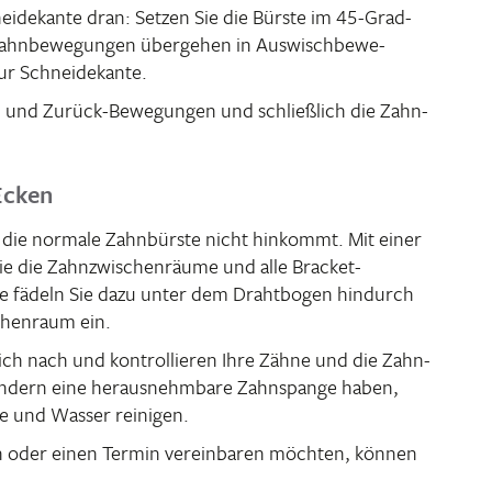
i­de­kante dran: Setzen Sie die Bürste im 45-Grad-
Zahn­be­we­gungen über­gehen in Auswisch­be­we­
zur Schneidekante.
r- und Zurück-Bewe­gungen und schließ­lich die Zahn­
Ecken
o die normale Zahn­bürste nicht hinkommt. Mit einer
Sie die Zahn­zwi­schen­räume und alle Bracket-
de fädeln Sie dazu unter dem Draht­bogen hindurch
chen­raum ein.
ich nach und kontrol­lieren Ihre Zähne und die Zahn­
ondern eine heraus­nehm­bare Zahn­spange haben,
ste und Wasser reinigen.
 oder einen Termin verein­baren möchten, können