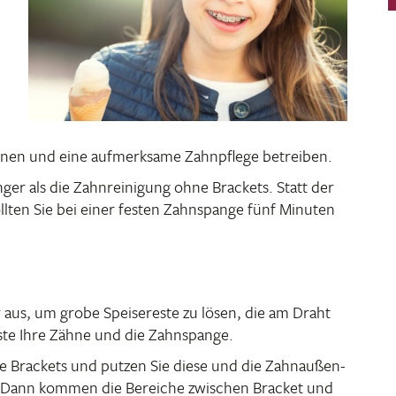
ernen und eine aufmerk­same Zahn­pflege betreiben.
r als die Zahn­rei­ni­gung ohne Brackets. Statt der
llten Sie bei einer festen Zahn­spange fünf Minuten
aus, um grobe Spei­se­reste zu lösen, die am Draht
rste Ihre Zähne und die Zahnspange.
ie Brackets und putzen Sie diese und die Zahn­au­ßen­
n. Dann kommen die Bereiche zwischen Bracket und