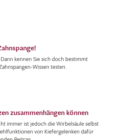
 Zahnspange!
? Dann kennen Sie sich doch bestimmt
 Zahn­spangen-Wissen testen.
rzen zusammenhängen können
t immer ist jedoch die Wirbel­säule selbst
hl­funk­tionen von Kiefer­ge­lenken dafür
genden Beitrag.