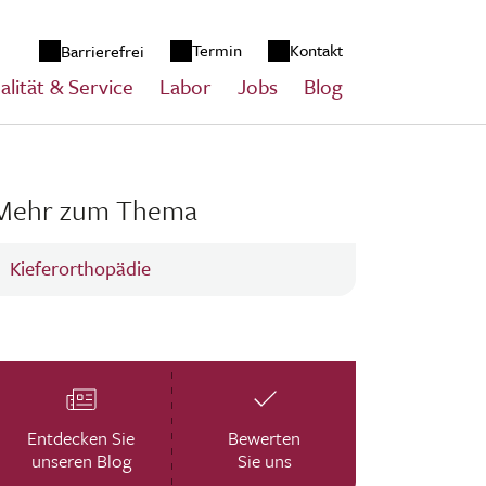
zum Inhalt springen
Termin
Kontakt
Barrierefrei
alität & Service
Labor
Jobs
Blog
Mehr zum Thema
Kieferorthopädie
Entdecken Sie
Bewerten
unseren Blog
Sie uns