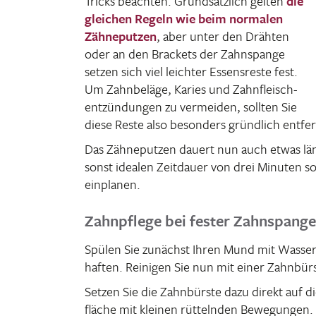
Tricks beachten. Grund­sätz­lich gelten
die
glei­chen Regeln wie beim normalen
Zähne­putzen
, aber unter den Drähten
oder an den Brackets der Zahn­spange
setzen sich viel leichter Essens­reste fest.
Um Zahn­be­läge, Karies und Zahn­fleisch­
ent­zün­dungen zu vermeiden, sollten Sie
diese Reste also beson­ders gründ­lich entf
Das Zähne­putzen dauert nun auch etwas länge
sonst idealen Zeit­dauer von drei Minuten so
einplanen.
Zahnpflege bei fester Zahnspange
Spülen Sie zunächst Ihren Mund mit Wasser 
haften. Reinigen Sie nun mit einer Zahn­bü
Setzen Sie die Zahn­bürste dazu direkt auf d
fläche mit kleinen rüttelnden Bewe­gunge