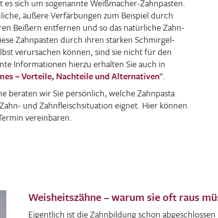
t es sich um soge­nannte Weiß­ma­cher-Zahn­pasten.
h­liche, äußere Verfär­bungen zum Beispiel durch
hren Beißern entfernen und so das natür­liche Zahn­
ese Zahn­pasten durch ihren starken Schmirgel-
st verur­sa­chen können, sind sie nicht für den
nte Infor­ma­tionen hierzu erhalten Sie auch in
es – Vorteile, Nach­teile und Alter­na­tiven
“.
beraten wir Sie persön­lich, welche Zahn­pasta
e Zahn- und Zahn­fleisch­si­tua­tion eignet. Hier können
ermin vereinbaren.
Weisheitszähne – warum sie oft raus m
Eigent­lich ist die Zahn­bil­dung schon abge­schlosse