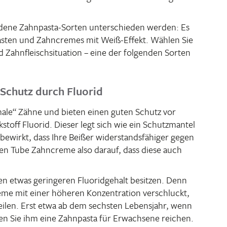
­dene Zahn­pasta-Sorten unter­schieden werden: Es
pasten und Zahn­cremes mit Weiß-Effekt. Wählen Sie
d Zahn­fleisch­si­tua­tion – eine der folgenden Sorten
Schutz durch Fluorid
male“ Zähne und bieten einen guten Schutz vor
­stoff Fluorid. Dieser legt sich wie ein Schutz­mantel
ewirkt, dass Ihre Beißer wider­stands­fä­higer gegen
uen Tube Zahn­creme also darauf, dass diese auch
n etwas gerin­geren Fluo­rid­ge­halt besitzen. Denn
reme mit einer höheren Konzen­tra­tion verschluckt,
eilen. Erst etwa ab dem sechsten Lebens­jahr, wenn
en Sie ihm eine Zahn­pasta für Erwach­sene reichen.