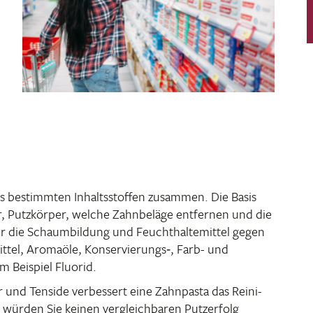
aus bestimmten Inhalts­stoffen zusammen. Die Basis
r, Putz­körper, welche Zahn­be­läge entfernen und die
r die Schaum­bil­dung und Feucht­hal­te­mittel gegen
ttel, Aromaöle, Konservierungs‑, Farb- und
m Beispiel Fluorid.
 und Tenside verbes­sert eine Zahn­pasta das Reini­
e würden Sie keinen vergleich­baren Putz­er­folg