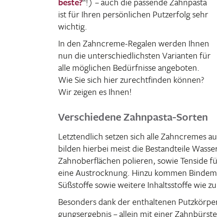
beste?
“!) – auch die passende Zahn­pasta
ist für Ihren persön­li­chen Putz­er­folg sehr
wichtig.
In den Zahn­creme-Regalen werden Ihnen
nun die unter­schied­lichsten Vari­anten für
alle mögli­chen Bedürf­nisse ange­boten.
Wie Sie sich hier zurecht­finden können?
Wir zeigen es Ihnen!
Verschiedene Zahnpasta-Sorten
Letzt­end­lich setzen sich alle Zahn­cremes 
bilden hierbei meist die Bestand­teile Wasse
Zahn­ober­flä­chen polieren, sowie Tenside fü
eine Austrock­nung. Hinzu kommen Binde­mi
Süßstoffe sowie weitere Inhalts­stoffe wie zu
Beson­ders dank der enthal­tenen Putz­körper
gungs­er­gebnis – allein mit einer Zahn­bürst