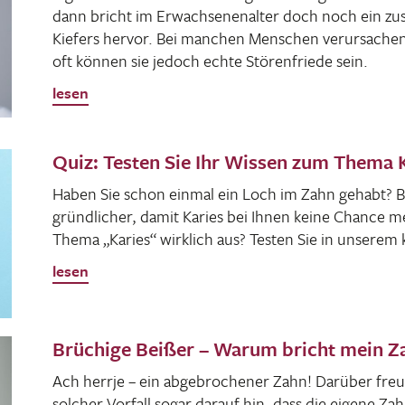
dann bricht im Erwach­se­nen­alter doch noch ein zus
Kiefers hervor. Bei manchen Menschen verur­sa­chen
oft können sie jedoch echte Stören­friede sein.
lesen
Quiz: Testen Sie Ihr Wissen zum Thema 
Haben Sie schon einmal ein Loch im Zahn gehabt? 
gründ­li­cher, damit Karies bei Ihnen keine Chance 
Thema „Karies“ wirk­lich aus? Testen Sie in unserem 
lesen
Brüchige Beißer – Warum bricht mein Za
Ach herrje – ein abge­bro­chener Zahn! Darüber freut
solcher Vorfall sogar darauf hin, dass die eigene Zah