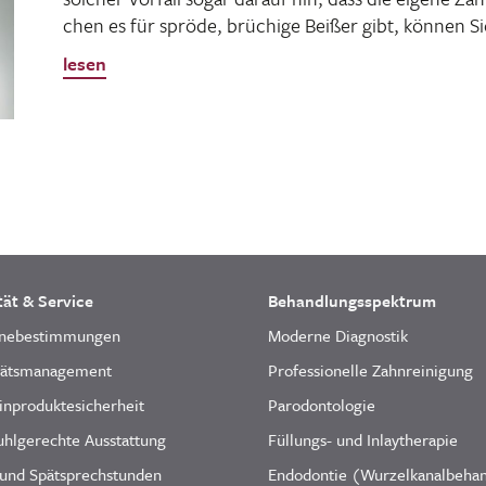
chen es für spröde, brüchige Beißer gibt, können Si
lesen
tät & Service
Behandlungsspektrum
nebestimmungen
Moderne Diagnostik
tätsmanagement
Professionelle Zahnreinigung
inproduktesicherheit
Parodontologie
uhlgerechte Ausstattung
Füllungs- und Inlaytherapie
 und Spätsprechstunden
Endodontie (Wurzelkanalbeha