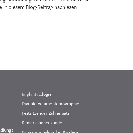
e in diesem Blog-Beitrag nachlesen.
Implantatologie
Digitale Volumentomographie
Festsitzender Zahnersatz
Kinderzahnheilkunde
ndlung)
Kariesprophylaxe bei Kindern