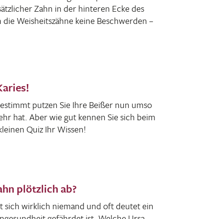
ätz­li­cher Zahn in der hinteren Ecke des
 die Weis­heits­zähne keine Beschwerden –
Karies!
Bestimmt putzen Sie Ihre Beißer nun umso
mehr hat. Aber wie gut kennen Sie sich beim
kleinen Quiz Ihr Wissen!
hn plötzlich ab?
 sich wirk­lich niemand und oft deutet ein
n­ge­sund­heit gefährdet ist. Welche Ursa­