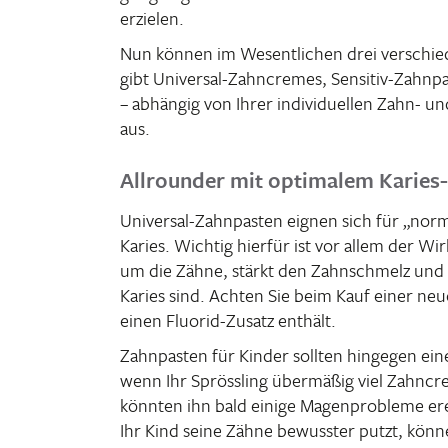
erzielen.
Nun können im Wesent­li­chen drei verschie
gibt Universal-Zahn­cremes, Sensitiv-Zahn­
– abhängig von Ihrer indi­vi­du­ellen Zahn- un
aus.
Allrounder mit optimalem Karies-
Universal-Zahn­pasten eignen sich für „nor
Karies. Wichtig hierfür ist vor allem der Wirk
um die Zähne, stärkt den Zahn­schmelz und b
Karies sind. Achten Sie beim Kauf einer ne
einen Fluorid-Zusatz enthält.
Zahn­pasten für Kinder sollten hingegen eine
wenn Ihr Spröss­ling über­mäßig viel Zahn­c
könnten ihn bald einige Magen­pro­bleme er
Ihr Kind seine Zähne bewusster putzt, könn