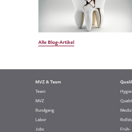
Alle Blog-Artikel
MVZ & Team
Quali
Team
Hygie
MVZ
Quali
Rundgang
Mediz
Labor
Rollst
Jobs
Früh-