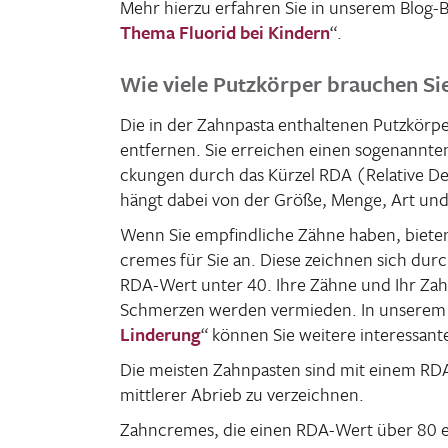
Mehr hierzu erfahren Sie in unserem Blog-B
Thema Fluorid bei Kindern
“.
Wie viele Putzkörper brauchen Si
Die in der Zahn­pasta enthal­tenen Putz­körpe
entfernen. Sie errei­chen einen soge­nannt
ckungen durch das Kürzel RDA (Rela­tive D
hängt dabei von der Größe, Menge, Art und O
Wenn Sie empfind­liche Zähne haben, bieten
cremes für Sie an. Diese zeichnen sich durc
RDA-Wert unter 40. Ihre Zähne und Ihr Zah
Schmerzen werden vermieden. In unserem B
Linde­rung
“ können Sie weitere inter­es­sa
Die meisten Zahn­pasten sind mit einem RDA
mitt­lerer Abrieb zu verzeichnen.
Zahn­cremes, die einen RDA-Wert über 80 e