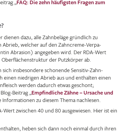
eitrag „
FAQ: Die zehn häufigsten Fragen zum
e?
r dienen dazu, alle Zahn­be­läge gründ­lich zu
en Abrieb, welcher auf den Zahn­creme-Verpa­
entin Abra­sion) ange­geben wird. Der RDA-Wert
ber­flä­chen­struktur der Putz­körper ab.
 sich insbe­son­dere scho­nende Sensitiv-Zahn­
h einen nied­rigen Abrieb aus und enthalten einen
n­fleisch werden dadurch etwas geschont;
log-Beitrag „
Empfind­liche Zähne – Ursache und
nte Infor­ma­tionen zu diesem Thema nachlesen.
-Wert zwischen 40 und 80 ausge­wiesen. Hier ist ein
nthalten, heben sich dann noch einmal durch ihren