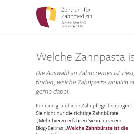
Welche Zahnpasta ist
Die Auswahl an Zahn­cremes ist riesi
finden, welche Zahn­pasta wirk­lich
gerne dabei.
Für eine gründ­liche Zahn­pflege benö­tigen
Sie nicht nur die rich­tige Zahn­bürste
(Mehr hierzu erfahren Sie in unserem
Blog-Beitrag „
Welche Zahn­bürste ist die