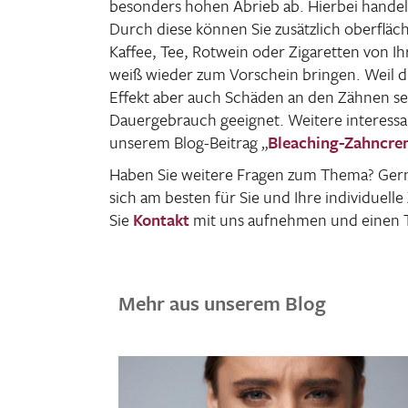
beson­ders hohen Abrieb ab. Hierbei handel
Durch diese können Sie zusätz­lich ober­fläc
Kaffee, Tee, Rotwein oder Ziga­retten von I
weiß wieder zum Vorschein bringen. Weil di
Effekt aber auch Schäden an den Zähnen selb
Dauer­ge­brauch geeignet. Weitere inter­es­sa
unserem Blog-Beitrag „
Blea­ching-Zahn­crem
Haben Sie weitere Fragen zum Thema? Gerne 
sich am besten für Sie und Ihre indi­vi­du­ell
Sie
Kontakt
mit uns aufnehmen und einen T
Mehr aus unserem Blog