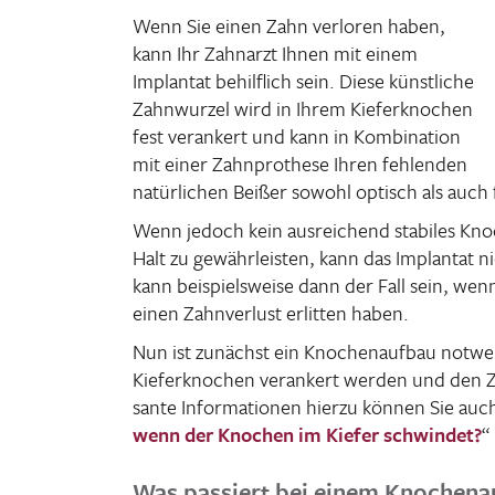
Wenn Sie einen Zahn verloren haben,
kann Ihr Zahn­arzt Ihnen mit einem
Implantat behilf­lich sein. Diese künst­liche
Zahn­wurzel wird in Ihrem Kiefer­kno­chen
fest veran­kert und kann in Kombi­na­tion
mit einer Zahn­pro­these Ihren fehlenden
natür­li­chen Beißer sowohl optisch als auch f
Wenn jedoch kein ausrei­chend stabiles Kno
Halt zu gewähr­leisten, kann das Implantat n
kann beispiels­weise dann der Fall sein, wenn
einen Zahn­ver­lust erlitten haben.
Nun ist zunächst ein Knochen­aufbau notwen
Kiefer­kno­chen veran­kert werden und den Z
sante Infor­ma­tionen hierzu können Sie auc
wenn der Knochen im Kiefer schwindet?
“
Was passiert bei einem Knochena