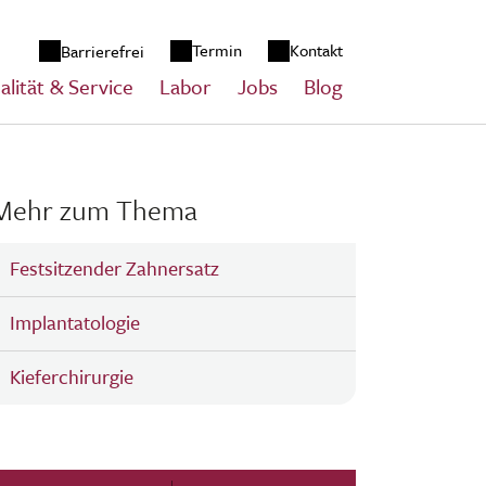
zum Inhalt springen
Termin
Kontakt
Barrierefrei
alität & Service
Labor
Jobs
Blog
Mehr zum Thema
Festsitzender Zahnersatz
Implantatologie
Kieferchirurgie