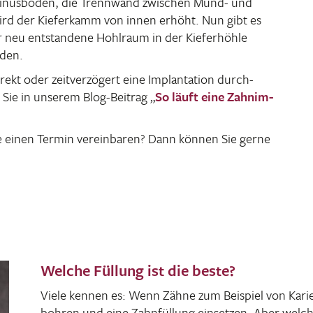
 Sinus­boden, die Trenn­wand zwischen Mund- und
wird der Kiefer­kamm von innen erhöht. Nun gibt es
 neu entstan­dene Hohl­raum in der Kiefer­höhle
rden.
t oder zeit­ver­zö­gert eine Implan­ta­tion durch­
 Sie in unserem Blog-Beitrag „
So läuft eine Zahn­im­
 einen Termin verein­baren? Dann können Sie gerne
Welche Füllung ist die beste?
Viele kennen es: Wenn Zähne zum Beispiel von Karie
bohren und eine Zahn­fül­lung einsetzen. Aber welche 