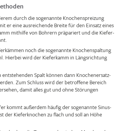
Methoden
derem durch die soge­nannte Knochen­sprei­zung
it er eine ausrei­chende Breite für den Einsatz eines
­kamm mithilfe von Bohrern präpa­riert und die Kiefer­
hnt.
fer­kämmen noch die soge­nannte Knochen­spal­tung
l. Hierbei wird der Kiefer­kamm in Längs­rich­tung
 entste­henden Spalt können dann Knochen­er­satz­
t werden. Zum Schluss wird der betrof­fene Bereich
versehen, damit alles gut und ohne Störungen
iefer kommt außerdem häufig der soge­nannte Sinus­
ist der Kiefer­kno­chen zu flach und soll an Höhe