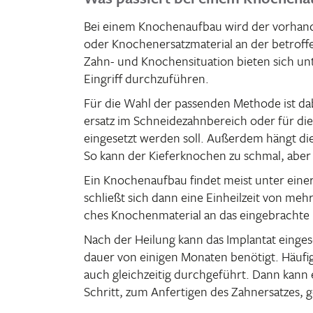
Bei einem Knochen­aufbau wird der vorhan­
oder Knochen­er­satz­ma­te­rial an der betrof­fe
Zahn- und Knochen­si­tua­tion bieten sich un
Eingriff durchzuführen.
Für die Wahl der passenden Methode ist da
ersatz im Schnei­de­zahn­be­reich oder für d
einge­setzt werden soll. Außerdem hängt di
So kann der Kiefer­kno­chen zu schmal, aber 
Ein Knochen­aufbau findet meist unter einer 
schließt sich dann eine Einheil­zeit von mehr
ches Knochen­ma­te­rial an das einge­brachte
Nach der Heilung kann das Implantat einge­s
dauer von einigen Monaten benö­tigt. Häufi
auch gleich­zeitig durch­ge­führt. Dann kann
Schritt, zum Anfer­tigen des Zahn­ersatzes, 