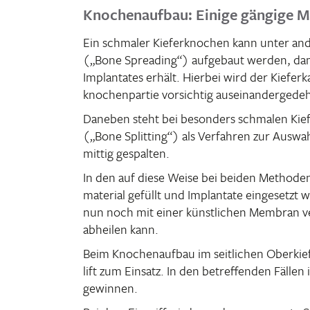
Knochenaufbau: Einige gängige 
Ein schmaler Kiefer­kno­chen kann unter an
(„Bone Spre­a­ding“) aufge­baut werden, dam
Implan­tates erhält. Hierbei wird der Kiefer
kno­chen­partie vorsichtig auseinandergede
Daneben steht bei beson­ders schmalen Kie
(„Bone Split­ting“) als Verfahren zur Auswah
mittig gespalten.
In den auf diese Weise bei beiden Methoden
ma­te­rial gefüllt und Implan­tate einge­setz
nun noch mit einer künst­li­chen Membran 
abheilen kann.
Beim Knochen­aufbau im seit­li­chen Ober­k
lift zum Einsatz. In den betref­fenden Fällen 
gewinnen.