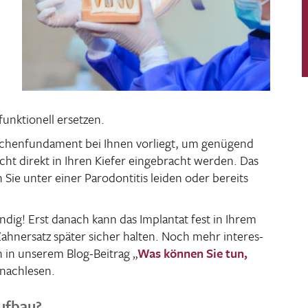
unk­tio­nell ersetzen.
chen­fun­da­ment bei Ihnen vorliegt, um genü­gend
icht direkt in Ihren Kiefer einge­bracht werden. Das
 Sie unter einer Parodon­titis leiden oder bereits
dig! Erst danach kann das Implantat fest in Ihrem
ahn­ersatz später sicher halten. Noch mehr inter­es­
h in unserem Blog-Beitrag „
Was können Sie tun,
 nach­lesen.
ufbau?