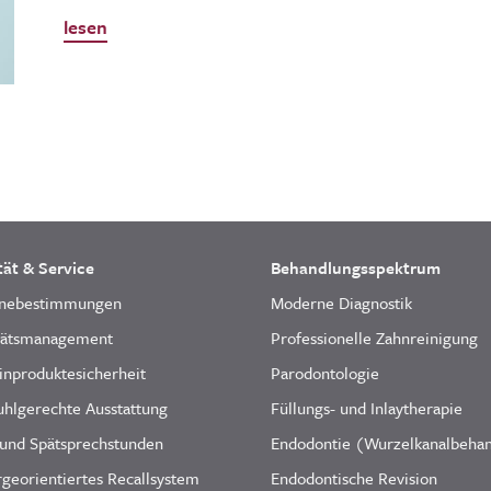
lesen
tät & Service
Behandlungsspektrum
nebestimmungen
Moderne Diagnostik
tätsmanagement
Professionelle Zahnreinigung
inproduktesicherheit
Parodontologie
uhlgerechte Ausstattung
Füllungs- und Inlaytherapie
 und Spätsprechstunden
Endodontie (Wurzelkanalbeha
georientiertes Recallsystem
Endodontische Revision