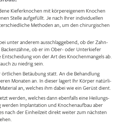
dene Kiefer­kno­chen mit körper­ei­genem Knochen
nen Stelle aufge­füllt. Je nach Ihrer indi­vi­du­ellen
ter­schied­liche Methoden an, um den chir­ur­gi­schen
bei unter anderem ausschlag­ge­bend, ob der Zahn­
ie Backen­zähne, ob er im Ober- oder Unter­kiefer
e Entschei­dung von der Art des Knochen­man­gels ab.
auch zu niedrig sein.
örtli­chen Betäu­bung statt. An die Behand­lung
eren Monaten an. In dieser lagert Ihr Körper natür­li­
 Mate­rial an, welches ihm dabei wie ein Gerüst dient.
etzt werden, welches dann eben­falls eine Heilungs­
g werden Implan­ta­tion und Knochen­aufbau aber
 es nach der Einheil­zeit direkt weiter zum nächsten
gehen.