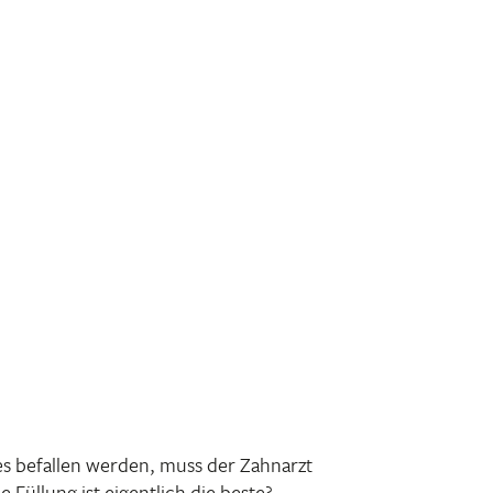
s befallen werden, muss der Zahn­arzt
Füllung ist eigent­lich die beste?