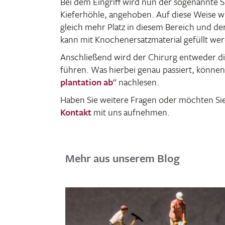
Bei dem Eingriff wird nun der soge­nannte
Kiefer­höhle, ange­hoben. Auf diese Weise 
gleich mehr Platz in diesem Bereich und der
kann mit Knochen­er­satz­ma­te­rial gefüllt we
Anschlie­ßend wird der Chirurg entweder direk
führen. Was hierbei genau passiert, können
plan­ta­tion ab
“ nach­lesen.
Haben Sie weitere Fragen oder möchten Sie
Kontakt
mit uns aufnehmen.
Mehr aus unserem Blog