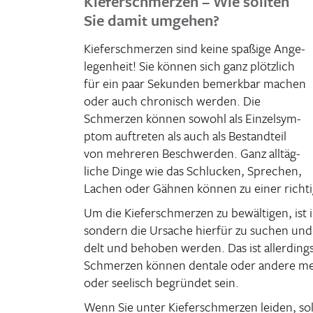
Kieferschmerzen – Wie sollten
Sie damit umgehen?
Kiefer­schmerzen sind keine spaßige Ange­
le­gen­heit! Sie können sich ganz plötz­lich
für ein paar Sekunden bemerkbar machen
oder auch chro­nisch werden. Die
Schmerzen können sowohl als Einzel­sym­
ptom auftreten als auch als Bestand­teil
von mehreren Beschwerden. Ganz alltäg­
liche Dinge wie das Schlu­cken, Spre­chen,
Lachen oder Gähnen können zu einer rich­t
Um die Kiefer­schmerzen zu bewäl­tigen, ist 
sondern die Ursache hierfür zu suchen und
delt und behoben werden. Das ist aller­din
Schmerzen können dentale oder andere medi­
oder seelisch begründet sein.
Wenn Sie unter Kiefer­schmerzen leiden, soll