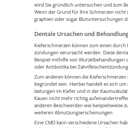
wird Sie gründ­lich unter­su­chen und zum Be
Wenn der Grund für Ihre Schmerzen nicht i
gra­phien oder sogar Blut­un­ter­su­chungen 
Dentale Ursachen und Behandlun
Kiefer­schmerzen können zum einen durch kar
zün­dungen verur­sacht werden. Diese dent
Beispiel mithilfe von Wurzel­be­hand­lunge
oder Anti­bio­tika bei Zahn­fleisch­ent­zün­du
Zum anderen können die Kiefer­schmerzen in
begründet sein. Hierbei handelt es sich um ei
las­tungen im Kiefer und in der Kaumus­ku­l
Kauen nicht mehr richtig aufein­an­der­tre
anderen Beschwerden wie beispiels­weise zu
weiteren Abnutzungserscheinungen.
Eine CMD kann verschie­dene Ursa­chen haben