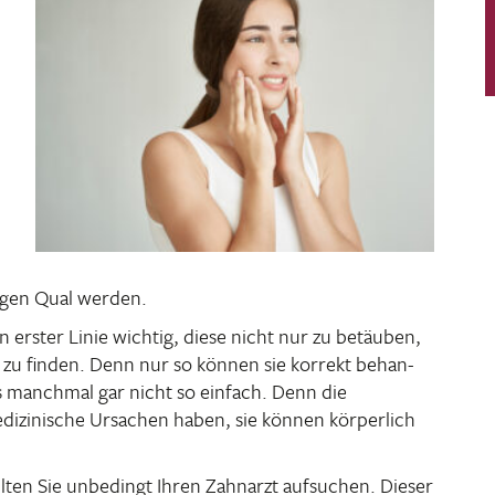
igen Qual werden.
in erster Linie wichtig, diese nicht nur zu betäuben,
 zu finden. Denn nur so können sie korrekt behan­
gs manchmal gar nicht so einfach. Denn die
zi­ni­sche Ursa­chen haben, sie können körper­lich
ten Sie unbe­dingt Ihren Zahn­arzt aufsu­chen. Dieser