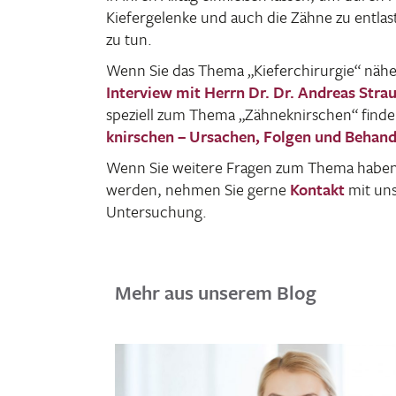
Kiefer­ge­lenke und auch die Zähne zu entl
zu tun.
Wenn Sie das Thema „Kiefer­chir­urgie“ näher
Inter­view mit Herrn Dr. Dr. Andreas Stra
speziell zum Thema „Zähne­knir­schen“ find
knir­schen – Ursa­chen, Folgen und Behand
Wenn Sie weitere Fragen zum Thema haben o
werden, nehmen Sie gerne
Kontakt
mit uns
Untersuchung.
Mehr aus unserem Blog