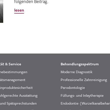
folgenden Beitrag.
lesen
tät & Service
Behandlungsspektrum
nebestimmungen
Moderne Diagnostik
tätsmanagement
Professionelle Zahnreinigung
inproduktesicherheit
Parodontologie
uhlgerechte Ausstattung
Füllungs- und Inlaytherapie
 und Spätsprechstunden
Endodontie (Wurzelkanalbeha