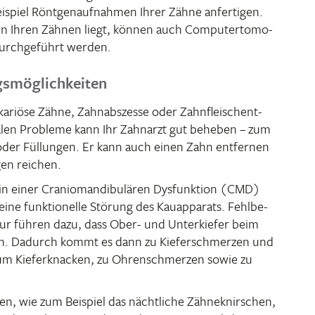
ispiel Rönt­gen­auf­nahmen Ihrer Zähne anfer­tigen.
n Ihren Zähnen liegt, können auch Compu­ter­to­mo­
durch­ge­führt werden.
gsmöglichkeiten
iöse Zähne, Zahn­abs­zesse oder Zahn­fleisch­ent­
alen Probleme kann Ihr Zahn­arzt gut beheben – zum
n oder Füllungen. Er kann auch einen Zahn entfernen
ngen reichen.
 einer Cranio­man­di­bu­lären Dysfunk­tion (CMD)
ne funk­tio­nelle Störung des Kauap­pa­rats. Fehl­be­
atur führen dazu, dass Ober- und Unter­kiefer beim
ffen. Dadurch kommt es dann zu Kiefer­schmerzen und
m Kiefer­kna­cken, zu Ohren­schmerzen sowie zu
, wie zum Beispiel das nächt­liche Zähne­knir­schen,