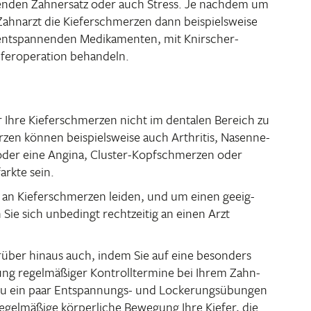
itzenden Zahn­ersatz oder auch Stress. Je nachdem um
ahn­arzt die Kiefer­schmerzen dann beispiels­weise
t­span­nenden Medi­ka­menten, mit Knir­scher­
er­ope­ra­tion behandeln.
r Ihre Kiefer­schmerzen nicht im dentalen Bereich zu
rzen können beispiels­weise auch Arthritis, Nasen­ne­
n oder eine Angina, Cluster-Kopf­schmerzen oder
arkte sein.
 an Kiefer­schmerzen leiden, und um einen geeig­
 Sie sich unbe­dingt recht­zeitig an einen Arzt
über hinaus auch, indem Sie auf eine beson­ders
ng regel­mä­ßiger Kontroll­ter­mine bei Ihrem Zahn­
u ein paar Entspan­nungs- und Locke­rungs­übungen
egel­mä­ßige körper­liche Bewe­gung Ihre Kiefer, die