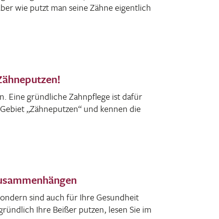
 Aber wie putzt man seine Zähne eigent­lich
 Zähneputzen!
Eine gründ­liche Zahn­pflege ist dafür
m Gebiet „Zähne­putzen“ und kennen die
 zusammenhängen
ondern sind auch für Ihre Gesund­heit
ründ­lich Ihre Beißer putzen, lesen Sie im