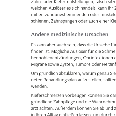
Zahn- oder Kiefer­fehl­stel­lungen, falsch s
welchen Auslöser es sich handelt, kann Ihr Z
mit entzün­dungs­hem­menden oder muskel­en
schienen, Zahn­spangen oder auch einer Kief
Andere medizinische Ursachen
Es kann aber auch sein, dass die Ursache fü
finden ist. Mögliche Auslöser für die Schme
ben­höh­len­ent­zün­dungen, Ohrin­fek­tione
Migräne sowie Zysten, Tumore oder Herz­in­f
Um gründ­lich abzu­klären, warum genau Sie
neten Behand­lungs­plan aufzu­stellen, sollten
wenden.
Kiefer­schmerzen vorbeugen können Sie dar
gründ­liche Zahn­pflege und die Wahr­neh­mu
arzt achten. Außerdem können Sie ab und z
in Ihren Alltag einfließen lassen, um durch r