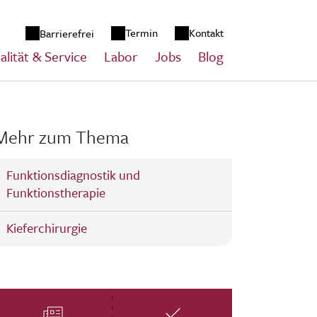
zum Inhalt springen
Termin
Kontakt
Barrierefrei
alität & Service
Labor
Jobs
Blog
Mehr zum Thema
Funktionsdiagnostik und
Funktionstherapie
Kieferchirurgie