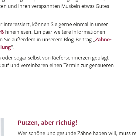
asten und Ihren verspannten Muskeln etwas Gutes
 inter­es­siert, können Sie gerne einmal in unser
uß
hinein­lesen. Ein paar weitere Infor­ma­tionen
en Sie außerdem in unserem Blog-Beitrag „
Zähne­
­lung
“.
der sogar selbst von Kiefer­schmerzen geplagt
 auf und verein­baren einen Termin zur genaueren
Putzen, aber richtig!
Wer schöne und gesunde Zähne haben will, muss reg