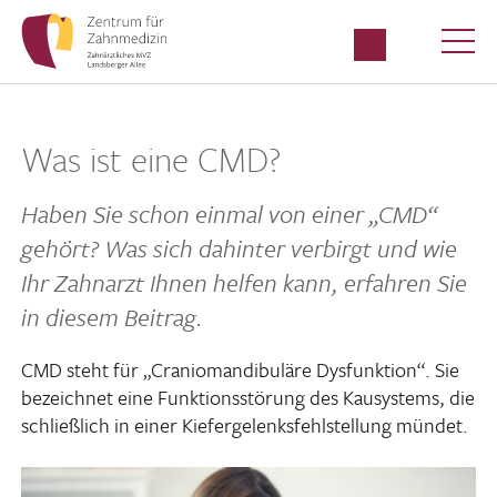
Was ist eine CMD?
Haben Sie schon einmal von einer „CMD“
gehört? Was sich dahinter verbirgt und wie
Ihr Zahn­arzt Ihnen helfen kann, erfahren Sie
in diesem Beitrag.
CMD steht für „Cranio­man­di­bu­läre Dysfunk­tion“. Sie
bezeichnet eine Funk­ti­ons­stö­rung des Kausys­tems, die
schließ­lich in einer Kiefer­ge­lenks­fehl­stel­lung mündet.