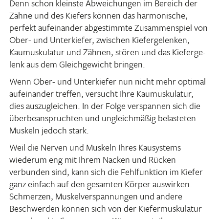
Denn schon kleinste Abwei­chungen im Bereich der
Zähne und des Kiefers können das harmo­ni­sche,
perfekt aufein­ander abge­stimmte Zusam­men­spiel von
Ober- und Unter­kiefer, zwischen Kiefer­ge­lenken,
Kaumus­ku­latur und Zähnen, stören und das Kiefer­ge­
lenk aus dem Gleich­ge­wicht bringen.
Wenn Ober- und Unter­kiefer nun nicht mehr optimal
aufein­ander treffen, versucht Ihre Kaumus­ku­latur,
dies auszu­glei­chen. In der Folge verspannen sich die
über­be­an­spruchten und ungleich­mäßig belas­teten
Muskeln jedoch stark.
Weil die Nerven und Muskeln Ihres Kausys­tems
wiederum eng mit Ihrem Nacken und Rücken
verbunden sind, kann sich die Fehl­funk­tion im Kiefer
ganz einfach auf den gesamten Körper auswirken.
Schmerzen, Muskel­ver­span­nungen und andere
Beschwerden können sich von der Kiefer­mus­ku­latur