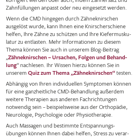
Zahn­fül­lungen anpasst oder neu einge­setzt werden.
Wenn die CMD hingegen durch Zähne­knir­schen
ausge­löst wurde, kann Ihnen eine Knir­scher­schiene
helfen, Ihre Zähne zu schützen und Ihre Kiefermus­ku­
latur zu entlasten. Mehr Infor­ma­tionen zu diesem
Thema können Sie auch in unserem Blog-Beitrag
„
Zähne­knir­schen – Ursa­chen, Folgen und Behand­
lung
“ nach­lesen. Ihr Wissen hierzu können Sie in
unserem
Quiz zum Thema „Zähne­knir­schen“
testen.
Abhängig von Ihren indi­vi­du­ellen Symptomen können
für eine ganz­heit­liche CMD-Behand­lung außerdem
weitere Thera­pien aus anderen Fach­rich­tungen
notwendig sein – beispiels­weise aus der Ortho­pädie,
Neuro­logie, Psycho­logie oder Physiotherapie.
Auch Massagen und bestimmte Entspan­nungs­
übungen können Ihnen dabei helfen, Stress zu verar­