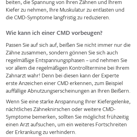
beiten, die Span­nung von Ihren Zähnen und Ihrem
Kiefer zu nehmen, Ihre Musku­latur zu entlasten und
die CMD-Symptome lang­fristig zu reduzieren.
Wie kann ich einer CMD vorbeugen?
Passen Sie auf sich auf, beißen Sie nicht immer nur die
Zähne zusammen, sondern gönnen Sie sich auch
regel­mä­ßige Entspan­nungs­phasen – und nehmen Sie
vor allem die regel­mä­ßigen Kontroll­ter­mine bei Ihrem
Zahn­arzt wahr! Denn bei diesen kann der Experte
erste Anzei­chen einer CMD erkennen, zum Beispiel
auffäl­lige Abnut­zungs­er­schei­nungen an Ihren Beißern.
Wenn Sie eine starke Anspan­nung Ihrer Kiefer­ge­lenke,
nächt­li­ches Zähne­knir­schen oder weitere CMD-
Symptome bemerken, sollten Sie möglichst früh­zeitig
einen Arzt aufsu­chen, um ein weiteres Fort­schreiten
der Erkran­kung zu verhindern.