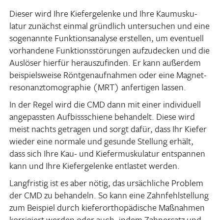
Dieser wird Ihre Kiefer­ge­lenke und Ihre Kaumus­ku­
latur zunächst einmal gründ­lich unter­su­chen und eine
soge­nannte Funk­ti­ons­ana­lyse erstellen, um even­tuell
vorhan­dene Funk­ti­ons­stö­rungen aufzu­de­cken und die
Auslöser hierfür heraus­zu­finden. Er kann außerdem
beispiels­weise Rönt­gen­auf­nahmen oder eine Magnet­
re­so­nanz­to­mo­gra­phie (MRT) anfer­tigen lassen.
In der Regel wird die CMD dann mit einer indi­vi­duell
ange­passten Aufbiss­schiene behan­delt. Diese wird
meist nachts getragen und sorgt dafür, dass Ihr Kiefer
wieder eine normale und gesunde Stel­lung erhält,
dass sich Ihre Kau- und Kiefer­mus­ku­latur entspannen
kann und Ihre Kiefer­ge­lenke entlastet werden.
Lang­fristig ist es aber nötig, das ursäch­liche Problem
der CMD zu behan­deln. So kann eine Zahn­fehl­stel­lung
zum Beispiel durch kiefer­or­tho­pä­di­sche Maßnahmen
korri­giert werden oder auch, indem Zahn­ersatz und