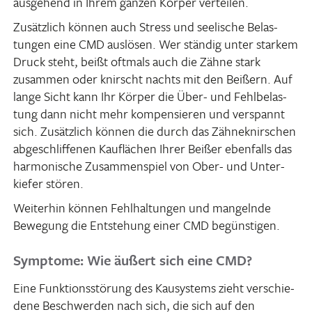
ausge­hend in Ihrem ganzen Körper verteilen.
Zusätz­lich können auch Stress und seeli­sche Belas­
tungen eine CMD auslösen. Wer ständig unter starkem
Druck steht, beißt oftmals auch die Zähne stark
zusammen oder knirscht nachts mit den Beißern. Auf
lange Sicht kann Ihr Körper die Über- und Fehl­be­las­
tung dann nicht mehr kompen­sieren und verspannt
sich. Zusätz­lich können die durch das Zähne­knir­schen
abge­schlif­fenen Kauflä­chen Ihrer Beißer eben­falls das
harmo­ni­sche Zusam­men­spiel von Ober- und Unter­
kiefer stören.
Weiterhin können Fehl­hal­tungen und mangelnde
Bewe­gung die Entste­hung einer CMD begünstigen.
Symptome: Wie äußert sich eine CMD?
Eine Funk­ti­ons­stö­rung des Kausys­tems zieht verschie­
dene Beschwerden nach sich, die sich auf den