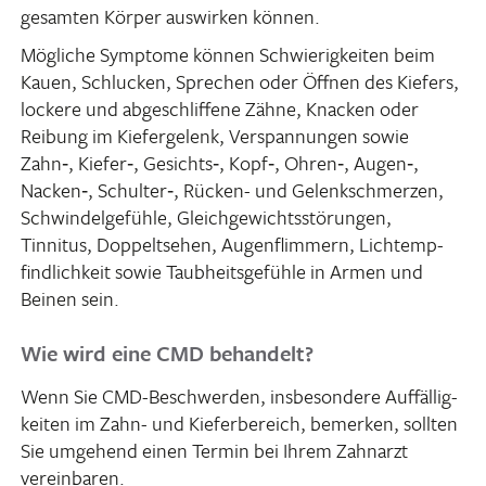
gesamten Körper auswirken können.
Mögliche Symptome können Schwie­rig­keiten beim
Kauen, Schlu­cken, Spre­chen oder Öffnen des Kiefers,
lockere und abge­schlif­fene Zähne, Knacken oder
Reibung im Kiefer­ge­lenk, Verspan­nungen sowie
Zahn‑, Kiefer‑, Gesichts‑, Kopf‑, Ohren‑, Augen‑,
Nacken‑, Schulter‑, Rücken- und Gelenk­schmerzen,
Schwin­del­ge­fühle, Gleich­ge­wichts­stö­rungen,
Tinnitus, Doppelt­sehen, Augen­flim­mern, Licht­emp­
find­lich­keit sowie Taub­heits­ge­fühle in Armen und
Beinen sein.
Wie wird eine CMD behandelt?
Wenn Sie CMD-Beschwerden, insbe­son­dere Auffäl­lig­
keiten im Zahn- und Kiefer­be­reich, bemerken, sollten
Sie umge­hend einen Termin bei Ihrem Zahn­arzt
vereinbaren.