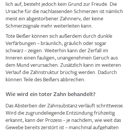
lich auf, besteht jedoch kein Grund zur Freude. Die
Ursache für die nach­las­senden Schmerzen ist nämlich
meist ein abge­stor­bener Zahn­nerv, der keine
Schmerz­si­gnale mehr weiter­leiten kann.
Tote Beißer können sich außerdem durch dunkle
Verfär­bungen – bräun­lich, gräu­lich oder sogar
schwarz – zeigen. Weiterhin kann der Zerfall im
Inneren einen fauligen, unan­ge­nehmen Geruch aus
dem Mund verur­sa­chen. Zusätz­lich kann im weiteren
Verlauf die Zahn­struktur brüchig werden. Dadurch
können Teile des Beißers abbrechen.
Wie wird ein toter Zahn behandelt?
Das Absterben der Zahn­sub­stanz verläuft schritt­weise.
Wird die zugrun­de­lie­gende Entzün­dung früh­zeitig
erkannt, kann der Prozess – je nachdem, wie weit das
Gewebe bereits zerstört ist – manchmal aufge­halten