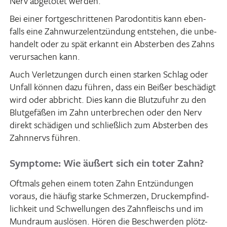
Nerv abge­tötet werden.
Bei einer fort­ge­schrit­tenen Parodon­titis kann eben­
falls eine Zahn­wur­zel­ent­zün­dung entstehen, die unbe­
han­delt oder zu spät erkannt ein Absterben des Zahns
verur­sa­chen kann.
Auch Verlet­zungen durch einen starken Schlag oder
Unfall können dazu führen, dass ein Beißer beschä­digt
wird oder abbricht. Dies kann die Blut­zu­fuhr zu den
Blut­ge­fäßen im Zahn unter­bre­chen oder den Nerv
direkt schä­digen und schließ­lich zum Absterben des
Zahn­nervs führen.
Symptome: Wie äußert sich ein toter Zahn?
Oftmals gehen einem toten Zahn Entzün­dungen
voraus, die häufig starke Schmerzen, Druck­emp­find­
lich­keit und Schwel­lungen des Zahn­fleischs und im
Mund­raum auslösen. Hören die Beschwerden plötz­