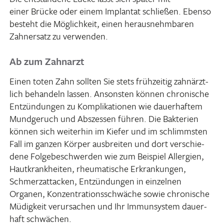
einer Brücke oder einem Implantat schließen. Ebenso
besteht die Möglich­keit, einen heraus­nehm­baren
Zahn­ersatz zu verwenden.
Ab zum Zahnarzt
Einen toten Zahn sollten Sie stets früh­zeitig zahn­ärzt­
lich behan­deln lassen. Ansonsten können chro­ni­sche
Entzün­dungen zu Kompli­ka­tionen wie dauer­haftem
Mund­ge­ruch und Abszessen führen. Die Bakte­rien
können sich weiterhin im Kiefer und im schlimmsten
Fall im ganzen Körper ausbreiten und dort verschie­
dene Folge­be­schwerden wie zum Beispiel Aller­gien,
Haut­krank­heiten, rheu­ma­ti­sche Erkran­kungen,
Schmerz­at­ta­cken, Entzün­dungen in einzelnen
Organen, Konzen­tra­ti­ons­schwäche sowie chro­ni­sche
Müdig­keit verur­sa­chen und Ihr Immun­system dauer­
haft schwächen.