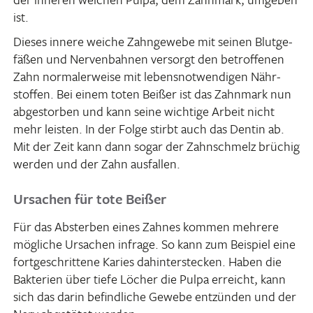
ist.
Dieses innere weiche Zahn­ge­webe mit seinen Blut­ge­
fäßen und Nerven­bahnen versorgt den betrof­fenen
Zahn norma­ler­weise mit lebens­not­wen­digen Nähr­
stoffen. Bei einem toten Beißer ist das Zahn­mark nun
abge­storben und kann seine wich­tige Arbeit nicht
mehr leisten. In der Folge stirbt auch das Dentin ab.
Mit der Zeit kann dann sogar der Zahn­schmelz brüchig
werden und der Zahn ausfallen.
Ursachen für tote Beißer
Für das Absterben eines Zahnes kommen mehrere
mögliche Ursa­chen infrage. So kann zum Beispiel eine
fort­ge­schrit­tene Karies dahin­ter­ste­cken. Haben die
Bakte­rien über tiefe Löcher die Pulpa erreicht, kann
sich das darin befind­liche Gewebe entzünden und der