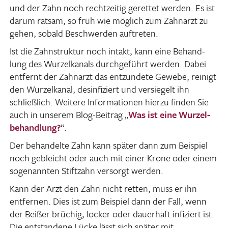
und der Zahn noch recht­zeitig gerettet werden. Es ist
darum ratsam, so früh wie möglich zum Zahn­arzt zu
gehen, sobald Beschwerden auftreten.
Ist die Zahn­struktur noch intakt, kann eine Behand­
lung des Wurzel­ka­nals durch­ge­führt werden. Dabei
entfernt der Zahn­arzt das entzün­dete Gewebe, reinigt
den Wurzel­kanal, desin­fi­ziert und versie­gelt ihn
schließ­lich. Weitere Infor­ma­tionen hierzu finden Sie
auch in unserem Blog-Beitrag „
Was ist eine Wurzel­
be­hand­lung?
“.
Der behan­delte Zahn kann später dann zum Beispiel
noch gebleicht oder auch mit einer Krone oder einem
soge­nannten Stift­zahn versorgt werden.
Kann der Arzt den Zahn nicht retten, muss er ihn
entfernen. Dies ist zum Beispiel dann der Fall, wenn
der Beißer brüchig, locker oder dauer­haft infi­ziert ist.
Die entstan­dene Lücke lässt sich später mit