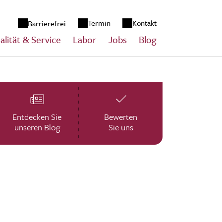
zum Inhalt springen
Termin
Kontakt
Barrierefrei
alität & Service
Labor
Jobs
Blog
Entdecken Sie
Bewerten
unseren Blog
Sie uns