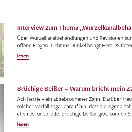
Interview zum Thema „Wurzelkanalbeha
Über Wurzel­ka­nal­be­hand­lungen und Revi­sionen k
offene Fragen. Licht ins Dunkel bringt Herr DS Pete
lesen
Brüchige Beißer – Warum bricht mein Za
Ach herrje – ein abge­bro­chener Zahn! Darüber freut
solcher Vorfall sogar darauf hin, dass die eigene Zah
chen es für spröde, brüchige Beißer gibt, können Si
lesen