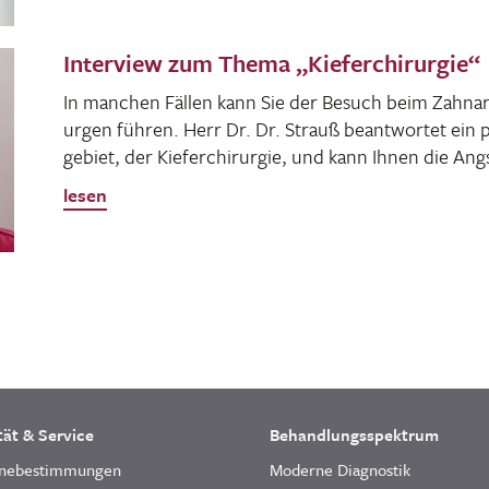
Interview zum Thema „Kieferchirurgie“
In manchen Fällen kann Sie der Besuch beim Zahn­arz
urgen führen. Herr Dr. Dr. Strauß beant­wortet ein p
ge­biet, der Kiefer­chir­urgie, und kann Ihnen die A
lesen
tät & Service
Behandlungsspektrum
nebestimmungen
Moderne Diagnostik