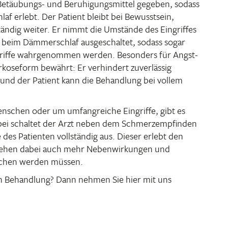
Betäu­bungs- und Beru­hi­gungs­mittel gegeben, sodass
af erlebt. Der Patient bleibt bei Bewusst­sein,
ständig weiter. Er nimmt die Umstände des Eingriffes
 beim Dämmer­schlaf ausge­schaltet, sodass sogar
ngriffe wahr­ge­nommen werden. Beson­ders für Angst­
rko­se­form bewährt: Er verhin­dert zuver­lässig
 und der Patient kann die Behand­lung bei vollem
enschen oder um umfang­reiche Eingriffe, gibt es
bei schaltet der Arzt neben dem Schmerz­emp­finden
 des Pati­enten voll­ständig aus. Dieser erlebt den
tstehen dabei auch mehr Neben­wir­kungen und
o­chen werden müssen.
en Behand­lung? Dann nehmen Sie hier mit uns