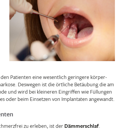
 den Pati­enten eine wesent­lich gerin­gere körper­
l­nar­kose. Deswegen ist die örtliche Betäu­bung die am
ode und wird bei klei­neren Eingriffen wie Füllungen
nes oder beim Einsetzen von Implan­taten angewandt.
enten
chmerz­frei zu erleben, ist der
Dämmer­schlaf
.