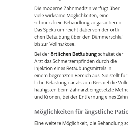
Die moderne Zahn­me­dizin verfügt über
viele wirk­same Möglich­keiten, eine
schmerz­freie Behand­lung zu garan­tieren.
Das Spek­trum reicht dabei von der örtli­
chen Betäu­bung über den Dämmer­schlaf
bis zur Vollnarkose.
Bei der
örtli­chen Betäu­bung
schaltet der
Arzt das Schmerz­emp­finden durch die
Injek­tion eines Betäu­bungs­mit­tels in
einem begrenzten Bereich aus. Sie stellt für
liche Belas­tung dar als zum Beispiel die Vol
häufigsten beim Zahn­arzt einge­setzte Meth
und Kronen, bei der Entfer­nung eines Zah
Möglichkeiten für ängstliche Pati
Eine weitere Möglich­keit, die Behand­lung s