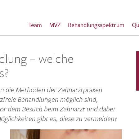
Team
MVZ
Behandlungsspektrum
Qu
dlung – welche
s?
en die Methoden der Zahn­arzt­praxen
z­freie Behand­lungen möglich sind,
 vor dem Besuch beim Zahn­arzt und dabei
glich­keiten gibt es, diese zu vermeiden?