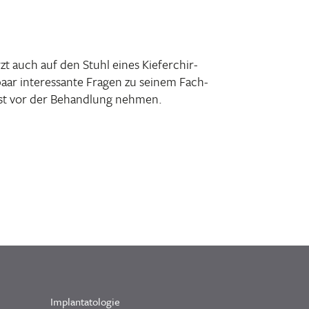
t auch auf den Stuhl eines Kiefer­chir­
aar inter­es­sante Fragen zu seinem Fach­
ngst vor der Behand­lung nehmen.
Implantatologie