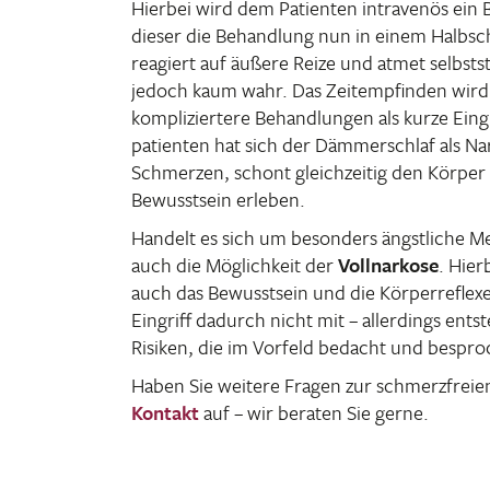
Hierbei wird dem Pati­enten intra­venös ein 
dieser die Behand­lung nun in einem Halb­schl
reagiert auf äußere Reize und atmet selbst­
jedoch kaum wahr. Das Zeit­emp­finden wird
kompli­zier­tere Behand­lungen als kurze Ei
pa­ti­enten hat sich der Dämmer­schlaf als Na
Schmerzen, schont gleich­zeitig den Körper
Bewusst­sein erleben.
Handelt es sich um beson­ders ängst­liche M
auch die Möglich­keit der
Voll­nar­kose
. Hier
auch das Bewusst­sein und die Körper­re­flexe
Eingriff dadurch nicht mit – aller­dings en
Risiken, die im Vorfeld bedacht und bespr
Haben Sie weitere Fragen zur schmerz­frei
Kontakt
auf – wir beraten Sie gerne.