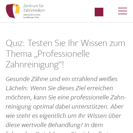
Quiz: Testen Sie Ihr Wissen zum
Thema „Professionelle
Zahnreinigung“!
Gesunde Zähne und ein strah­lend weißes
Lächeln: Wenn Sie dieses Ziel errei­chen
möchten, kann Sie eine profes­sio­nelle Zahn­
rei­ni­gung optimal dabei unter­stützen. Aber
wie steht es eigent­lich um Ihr Wissen über
diese wert­volle Behand­lung? In dem