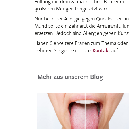
Füllung mit dem zahn­ärzt­li­chen Bohrer en
größeren Mengen frei­ge­setzt wird.
Nur bei einer Allergie gegen Queck­silber u
Mund sollte ein Zahn­arzt die Amal­gam­fül­
ersetzen. Jedoch sind Aller­gien gegen Kunst­
Haben Sie weitere Fragen zum Thema oder 
nehmen Sie gerne mit uns
Kontakt
auf.
Mehr aus unserem Blog