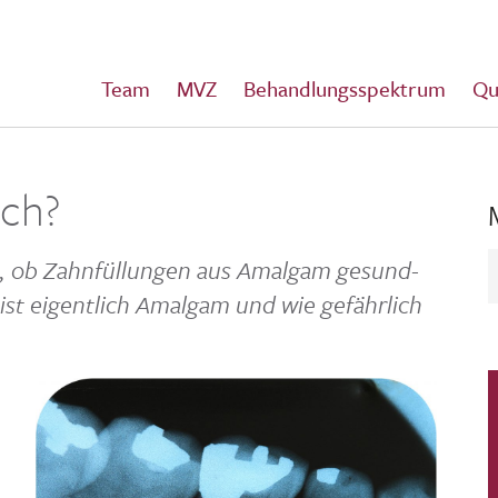
Team
MVZ
Behandlungsspektrum
Qu
ich?
t, ob Zahn­fül­lungen aus Amalgam gesund­
 ist eigent­lich Amalgam und wie gefähr­lich