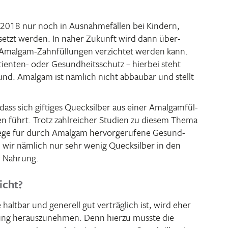
i 2018 nur noch in Ausnah­me­fällen bei Kindern,
­setzt werden. In naher Zukunft wird dann über­
f Amalgam-Zahn­fül­lungen verzichtet werden kann.
­enten- oder Gesund­heits­schutz – hierbei steht
und. Amalgam ist nämlich nicht abbaubar und stellt
ass sich giftiges Queck­silber aus einer Amal­gam­fül­
en führt. Trotz zahl­rei­cher Studien zu diesem Thema
elege für durch Amalgam hervor­ge­ru­fene Gesund­
wir nämlich nur sehr wenig Queck­silber in den
r Nahrung.
icht?
ltbar und gene­rell gut verträg­lich ist, wird eher
­lung heraus­zu­nehmen. Denn hierzu müsste die