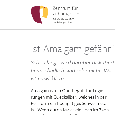
Ist Amalgam gefährl
Schon lange wird darüber disku­tier
heits­schäd­lich sind oder nicht. Was
ist es wirklich?
Amalgam ist ein Ober­be­griff für Legie­
rungen mit Queck­silber, welches in der
Rein­form ein hoch­gif­tiges Schwer­me­tall
ist. Wenn durch Karies ein Loch im Zahn