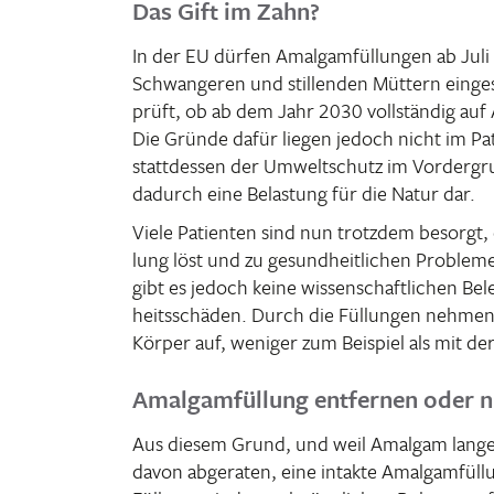
Das Gift im Zahn?
In der EU dürfen Amal­gam­fül­lungen ab Jul
Schwan­geren und stil­lenden Müttern einge
prüft, ob ab dem Jahr 2030 voll­ständig au
Die Gründe dafür liegen jedoch nicht im Pati
statt­dessen der Umwelt­schutz im Vorder­gr
dadurch eine Belas­tung für die Natur dar.
Viele Pati­enten sind nun trotzdem besorgt, d
lung löst und zu gesund­heit­li­chen Problem
gibt es jedoch keine wissen­schaft­li­chen B
heits­schäden. Durch die Füllungen nehmen 
Körper auf, weniger zum Beispiel als mit de
Amalgamfüllung entfernen oder n
Aus diesem Grund, und weil Amalgam lange ha
davon abge­raten, eine intakte Amal­gam­fül