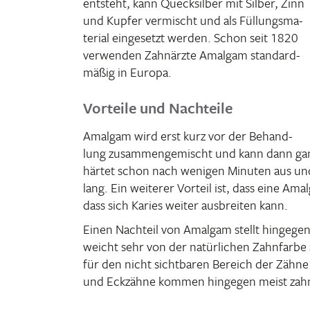
entsteht, kann Queck­silber mit Silber, Zinn
und Kupfer vermischt und als Füllungs­ma­
te­rial einge­setzt werden. Schon seit 1820
verwenden Zahn­ärzte Amalgam stan­dard­
mäßig in Europa.
Vorteile und Nachteile
Amalgam wird erst kurz vor der Behand­
lung zusam­men­ge­mischt und kann dann gan
härtet schon nach wenigen Minuten aus und i
lang. Ein weiterer Vorteil ist, dass eine Amal­g
dass sich Karies weiter ausbreiten kann.
Einen Nach­teil von Amalgam stellt hingegen 
weicht sehr von der natür­li­chen Zahn­farb
für den nicht sicht­baren Bereich der Zähn
und Eckzähne kommen hingegen meist zahn­f