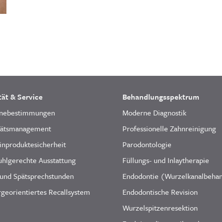
tät & Service
Behandlungsspektrum
nebestimmungen
Moderne Diagnostik
tätsmanagement
Professionelle Zahnreinigung
inproduktesicherheit
Parodontologie
uhlgerechte Ausstattung
Füllungs- und Inlaytherapie
 und Spätsprechstunden
Endodontie (Wurzelkanalbeha
georientiertes Recallsystem
Endodontische Revision
Wurzelspitzenresektion