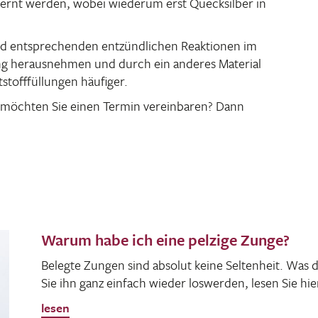
tfernt werden, wobei wiederum erst Queck­silber in
nd entspre­chenden entzünd­li­chen Reak­tionen im
lung heraus­nehmen und durch ein anderes Mate­rial
stoff­fül­lungen häufiger.
möchten Sie einen Termin verein­baren? Dann
Warum habe ich eine pelzige Zunge?
Belegte Zungen sind absolut keine Selten­heit. Was
Sie ihn ganz einfach wieder loswerden, lesen Sie hie
lesen