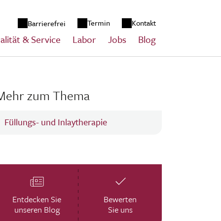
zum Inhalt springen
Termin
Kontakt
Barrierefrei
alität & Service
Labor
Jobs
Blog
Mehr zum Thema
Füllungs- und Inlaytherapie
Entdecken Sie
Bewerten
unseren Blog
Sie uns