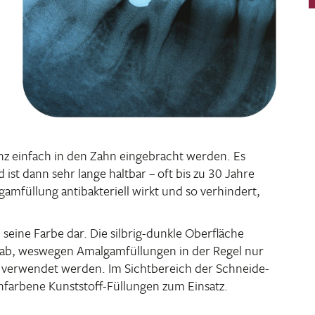
z einfach in den Zahn einge­bracht werden. Es
st dann sehr lange haltbar – oft bis zu 30 Jahre
am­fül­lung anti­bak­te­riell wirkt und so verhin­dert,
seine Farbe dar. Die silbrig-dunkle Ober­fläche
e ab, weswegen Amal­gam­fül­lungen in der Regel nur
e verwendet werden. Im Sicht­be­reich der Schneide-
ar­bene Kunst­stoff-Füllungen zum Einsatz.