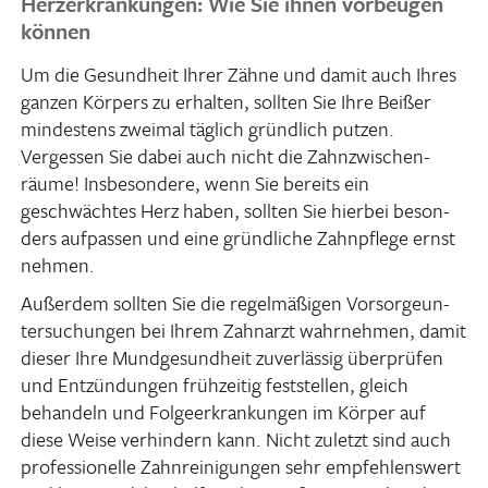
Herzerkrankungen: Wie Sie ihnen vorbeugen
können
Um die Gesund­heit Ihrer Zähne und damit auch Ihres
ganzen Körpers zu erhalten, sollten Sie Ihre Beißer
mindes­tens zweimal täglich gründ­lich putzen.
Vergessen Sie dabei auch nicht die Zahn­zwi­schen­
räume! Insbe­son­dere, wenn Sie bereits ein
geschwächtes Herz haben, sollten Sie hierbei beson­
ders aufpassen und eine gründ­liche Zahn­pflege ernst
nehmen.
Außerdem sollten Sie die regel­mä­ßigen Vorsor­ge­un­
ter­su­chungen bei Ihrem Zahn­arzt wahr­nehmen, damit
dieser Ihre Mund­ge­sund­heit zuver­lässig über­prüfen
und Entzün­dungen früh­zeitig fest­stellen, gleich
behan­deln und Folge­er­kran­kungen im Körper auf
diese Weise verhin­dern kann. Nicht zuletzt sind auch
profes­sio­nelle Zahn­rei­ni­gungen sehr empfeh­lens­wert