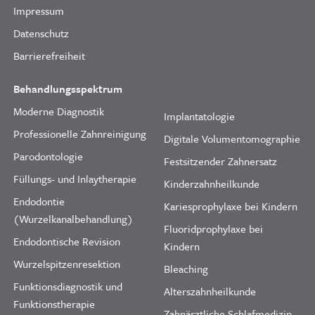
Impressum
Datenschutz
Barrierefreiheit
Behandlungsspektrum
Moderne Diagnostik
Implantatologie
Professionelle Zahnreinigung
Digitale Volumentomographie
Parodontologie
Festsitzender Zahnersatz
Füllungs- und Inlaytherapie
Kinderzahnheilkunde
Endodontie
Kariesprophylaxe bei Kindern
(Wurzelkanalbehandlung)
Fluoridprophylaxe bei
Endodontische Revision
Kindern
Wurzelspitzenresektion
Bleaching
Funktionsdiagnostik und
Alterszahnheilkunde
Funktionstherapie
Zahnärztliche Schlafmedizin