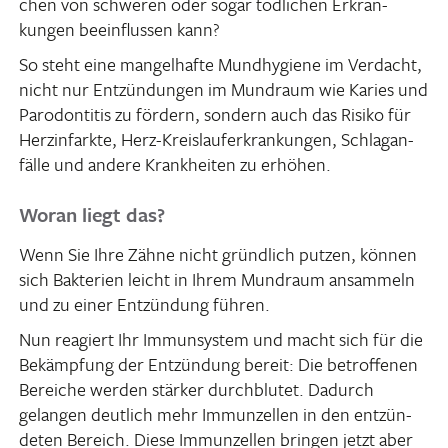
chen von schweren oder sogar tödli­chen Erkran­
kungen beein­flussen kann?
So steht eine mangel­hafte Mund­hy­giene im Verdacht,
nicht nur Entzün­dungen im Mund­raum wie Karies und
Parodon­titis zu fördern, sondern auch das Risiko für
Herz­in­farkte, Herz-Kreis­lauf­erkran­kungen, Schlag­an­
fälle und andere Krank­heiten zu erhöhen.
Woran liegt das?
Wenn Sie Ihre Zähne nicht gründ­lich putzen, können
sich Bakte­rien leicht in Ihrem Mund­raum ansam­meln
und zu einer Entzün­dung führen.
Nun reagiert Ihr Immun­system und macht sich für die
Bekämp­fung der Entzün­dung bereit: Die betrof­fenen
Bereiche werden stärker durch­blutet. Dadurch
gelangen deut­lich mehr Immun­zellen in den entzün­
deten Bereich. Diese Immun­zellen bringen jetzt aber