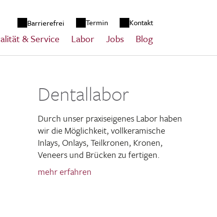
zum Inhalt springen
Termin
Kontakt
Barrierefrei
alität & Service
Labor
Jobs
Blog
Dentallabor
Durch unser praxis­ei­genes Labor haben
wir die Möglich­keit, voll­ke­ra­mische
Inlays, Onlays, Teil­kronen, Kronen,
Veneers und Brücken zu fertigen.
mehr erfahren